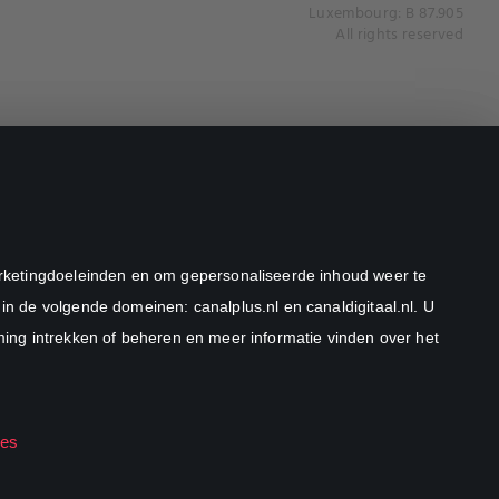
Luxembourg: B 87.905
All rights reserved
marketingdoeleinden en om gepersonaliseerde inhoud weer te
in de volgende domeinen: canalplus.nl en canaldigitaal.nl. U
ng intrekken of beheren en meer informatie vinden over het
ies