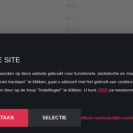
NPO 3
RTL 4
RTL 5
RTL 7
RTL 8
 SITE
RTL Z
n worden op deze website gebruikt voor functionele, statistische en 
SBS6
ies toestaan" te klikken, gaat u akkoord met het gebruik van cookies 
en door op de knop "Instellingen" te klikken. U kunt
HIER
uw toestemmi
Net5
Veronica
STAAN
SELECTIE
DreamWorks Channel
Alleen noodzakelijke cook