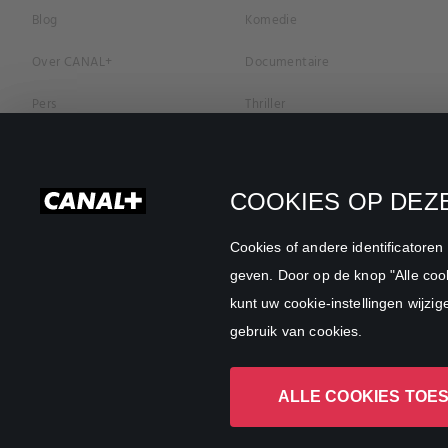
Blog
Komedie
Over CANAL+
Documentaire
Pers
Thriller
Vacatures
Geschiedenis
Privacybeleid
Romantiek
COOKIES OP DEZE
Cookievoorkeuren
Horror
Cookies of andere identificatore
Algemene Voorwaarden
Familie
geven. Door op de knop "Alle cook
kunt uw cookie-instellingen wijzig
CANAL+ Zakelijk
Sport
gebruik van cookies.
ALLE COOKIES TOE