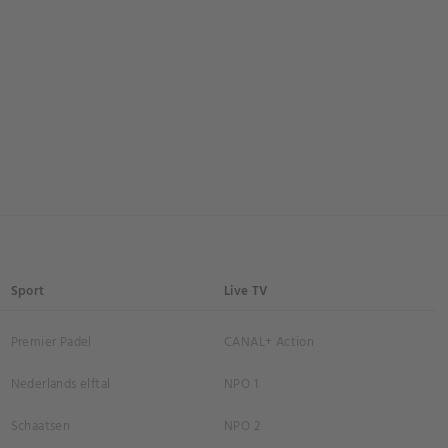
riller
Sport
Live TV
Premier Padel
CANAL+ Action
Nederlands elftal
NPO 1
Schaatsen
NPO 2