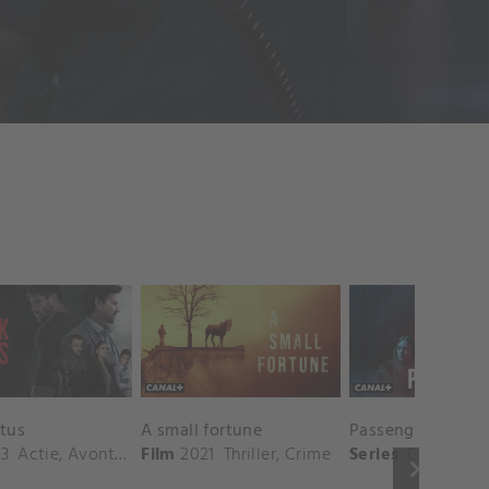
otus
A small fortune
Passenger
3
Actie
,
Avontuur
,
Film
Thriller
2021
,
Crime
Thriller
,
Crime
Series
Crime
,
Dr
keyboard_arrow_right