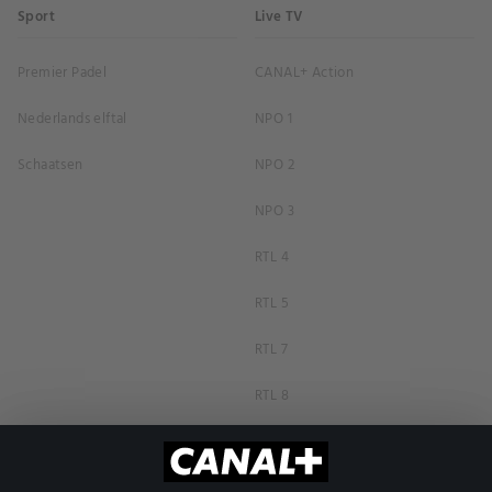
Sport
Live TV
Premier Padel
CANAL+ Action
Nederlands elftal
NPO 1
Schaatsen
NPO 2
NPO 3
RTL 4
RTL 5
RTL 7
RTL 8
RTL Z
SBS6