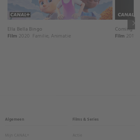
keyboard_arrow_right
Ella Bella Bingo
Coming Hom
Film
2020
Familie
,
Animatie
Film
2011
Algemeen
Films & Series
Mijn CANAL+
Actie