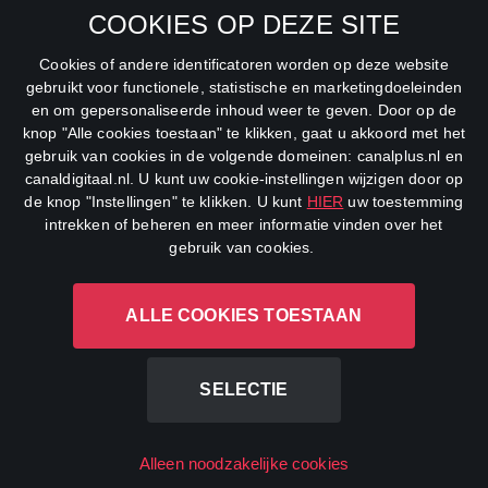
COOKIES OP DEZE SITE
Net5
Cookies of andere identificatoren worden op deze website
Veronica
gebruikt voor functionele, statistische en marketingdoeleinden
en om gepersonaliseerde inhoud weer te geven. Door op de
DreamWorks Channel
knop "Alle cookies toestaan" te klikken, gaat u akkoord met het
gebruik van cookies in de volgende domeinen: canalplus.nl en
canaldigitaal.nl. U kunt uw cookie-instellingen wijzigen door op
de knop "Instellingen" te klikken. U kunt
HIER
uw toestemming
intrekken of beheren en meer informatie vinden over het
gebruik van cookies.
ALLE COOKIES TOESTAAN
CANAL+ Luxembourg S. à r.l., Rue Albert Borschette 4, L-1246
Luxembourg R.C.S.
Luxembourg: B 87.905
SELECTIE
All rights reserved
Alleen noodzakelijke cookies