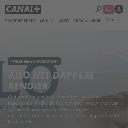
search
person
Meer
Abonnementen
Live TV
Sport
Films & Series
expand_more
TERUG NAAR OVERZICHT
AILO HET DAPPERE
RENDIER
Gedurende zijn hele reis moet het kwetsbare
pasgeboren rendier de beproevingen overwinnen van
zijn eerste levensjaar. In hele moeilijke
omstandigheden maakt hij zijn eerste lange trektocht
in de kudde.