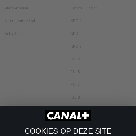
Premier Padel
CANAL+ Action
Nederlands elftal
NPO 1
Schaatsen
NPO 2
NPO 3
RTL 4
RTL 5
RTL 7
RTL 8
RTL Z
SBS6
COOKIES OP DEZE SITE
Net5