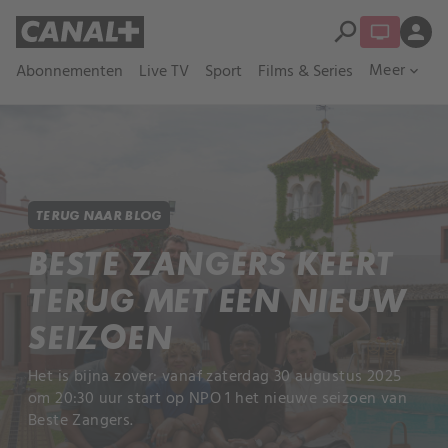
search
person
Meer
Abonnementen
Live TV
Sport
Films & Series
expand_more
TERUG NAAR BLOG
BESTE ZANGERS KEERT
TERUG MET EEN NIEUW
SEIZOEN
Het is bijna zover: vanaf zaterdag 30 augustus 2025
om 20:30 uur start op NPO 1 het nieuwe seizoen van
Beste Zangers.