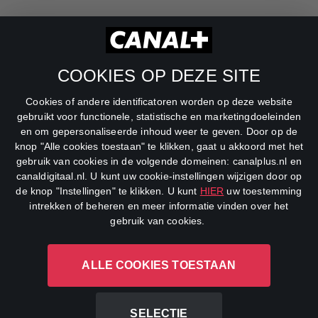
RTL Z
SBS6
COOKIES OP DEZE SITE
Net5
Cookies of andere identificatoren worden op deze website
Veronica
gebruikt voor functionele, statistische en marketingdoeleinden
en om gepersonaliseerde inhoud weer te geven. Door op de
DreamWorks Channel
knop "Alle cookies toestaan" te klikken, gaat u akkoord met het
gebruik van cookies in de volgende domeinen: canalplus.nl en
canaldigitaal.nl. U kunt uw cookie-instellingen wijzigen door op
de knop "Instellingen" te klikken. U kunt
HIER
uw toestemming
intrekken of beheren en meer informatie vinden over het
gebruik van cookies.
ALLE COOKIES TOESTAAN
CANAL+ Luxembourg S. à r.l., Rue Albert Borschette 4, L-1246
Luxembourg R.C.S.
Luxembourg: B 87.905
SELECTIE