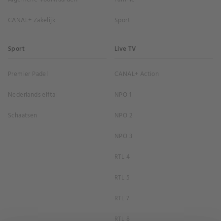
CANAL+ Zakelijk
Sport
Sport
Live TV
Premier Padel
CANAL+ Action
Nederlands elftal
NPO 1
Schaatsen
NPO 2
NPO 3
RTL 4
RTL 5
RTL 7
RTL 8