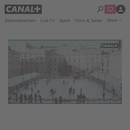
search
person
Meer
Abonnementen
Live TV
Sport
Films & Series
expand_more