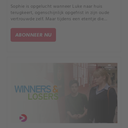
Sophie is opgelucht wanneer Luke naar huis
terugkeert, ogenschijnlijk opgefrist in zijn oude
vertrouwde zelf. Maar tijdens een etentje die
avond, schiet Luke uit zijn slof en valt hij een
andere gast in het restaurant aan.
ABONNEER NU