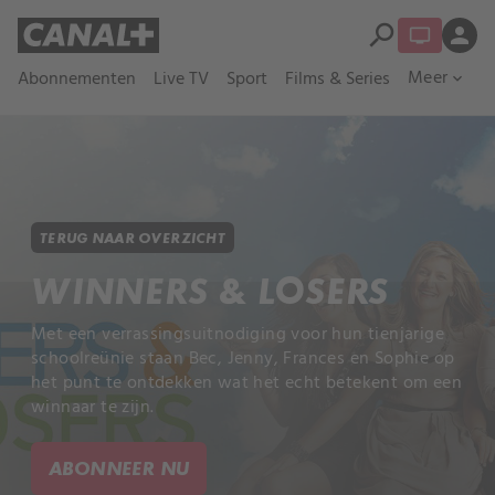
search
person
Meer
Abonnementen
Live TV
Sport
Films & Series
expand_more
TERUG NAAR OVERZICHT
WINNERS & LOSERS
Met een verrassingsuitnodiging voor hun tienjarige
schoolreünie staan Bec, Jenny, Frances en Sophie op
het punt te ontdekken wat het echt betekent om een
winnaar te zijn.
ABONNEER NU