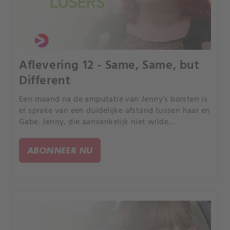
Aflevering 12 - Same, Same, but
Different
Een maand na de amputatie van Jenny’s borsten is
er sprake van een duidelijke afstand tussen haar en
Gabe. Jenny, die aanvankelijk niet wilde
accepteren dat haar wereld is veranderd, realiseert
zich dat alles in werkelijkheid ingrijpend is
ABONNEER NU
veranderd.