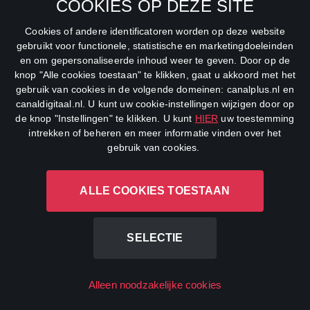
COOKIES OP DEZE SITE
Over CANAL+
Documentaire
Cookies of andere identificatoren worden op deze website
Pers
Thriller
gebruikt voor functionele, statistische en marketingdoeleinden
en om gepersonaliseerde inhoud weer te geven. Door op de
Vacatures
Geschiedenis
knop "Alle cookies toestaan" te klikken, gaat u akkoord met het
gebruik van cookies in de volgende domeinen: canalplus.nl en
Privacybeleid
Romantiek
canaldigitaal.nl. U kunt uw cookie-instellingen wijzigen door op
de knop "Instellingen" te klikken. U kunt
HIER
uw toestemming
Cookievoorkeuren
Horror
intrekken of beheren en meer informatie vinden over het
gebruik van cookies.
Algemene Voorwaarden
Familie
CANAL+ Zakelijk
Sport
ALLE COOKIES TOESTAAN
Sport
Live TV
SELECTIE
Premier Padel
CANAL+ Action
Alleen noodzakelijke cookies
Nederlands elftal
NPO 1