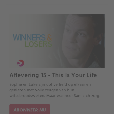
Aflevering 15 - This Is Your Life
Sophie en Luke zijn dol verliefd op elkaar en
genieten met volle teugen van hun
wittebroodsweken. Maar wanneer Sam zich zorgen
maakt dat Luke de dood van Harley niet goed kan
verwerken, begint Sophie vraagtekens te zetten bij
ABONNEER NU
hun recente gefeest.