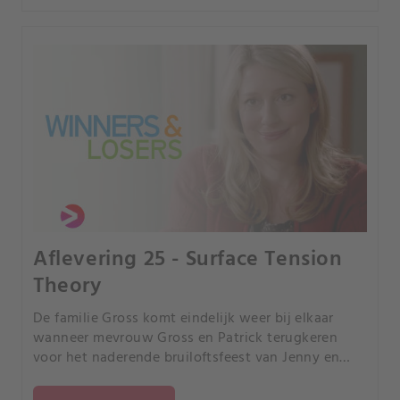
Aflevering 25 - Surface Tension
Theory
De familie Gross komt eindelijk weer bij elkaar
wanneer mevrouw Gross en Patrick terugkeren
voor het naderende bruiloftsfeest van Jenny en
Gabe. De onwil van Jenny om zich op ook maar op
het minste detail te concentreren zorgt echter