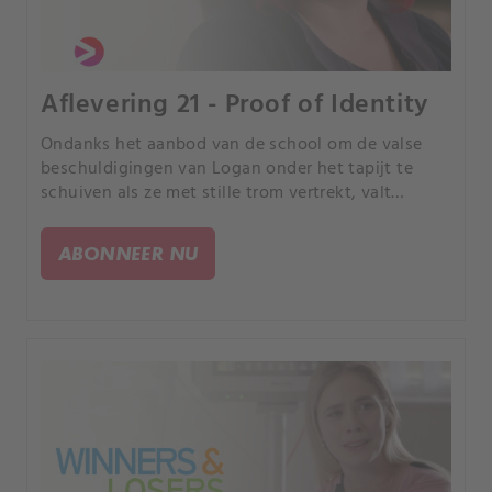
Aflevering 21 - Proof of Identity
Ondanks het aanbod van de school om de valse
beschuldigingen van Logan onder het tapijt te
schuiven als ze met stille trom vertrekt, valt
het Jenny zwaar dat mensen geloven dat ze een
ongeoorloofde relatie met een scholier heeft
ABONNEER NU
gehad. Ze besluit terug te vechten om haar naam
te zuiveren.