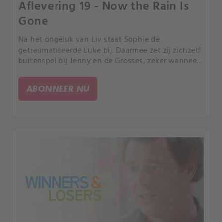
Aflevering 19 - Now the Rain Is
Gone
Na het ongeluk van Liv staat Sophie de
getraumatiseerde Luke bij. Daarmee zet zij zichzelf
buitenspel bij Jenny en de Grosses, zeker wanneer
de resultaten van de bloedtest van Luke
verdwijnen en zij de hoofdverdachte is.
ABONNEER NU