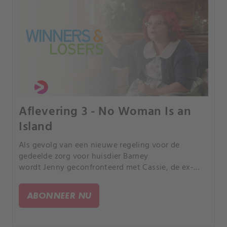
Aflevering 3 - No Woman Is an
Island
Als gevolg van een nieuwe regeling voor de
gedeelde zorg voor huisdier Barney
wordt Jenny geconfronteerd met Cassie, de ex-
vriendin van Gabe en haar onveranderde liefde
voor hem. Jenny moet daardoor de nodige
ABONNEER NU
waarheden onder ogen zien over haar eenzaamheid
en behoeftigheid, maar realiseert zich tegelijkertijd
hoeveel vooruitgang ze heeft geboekt door de