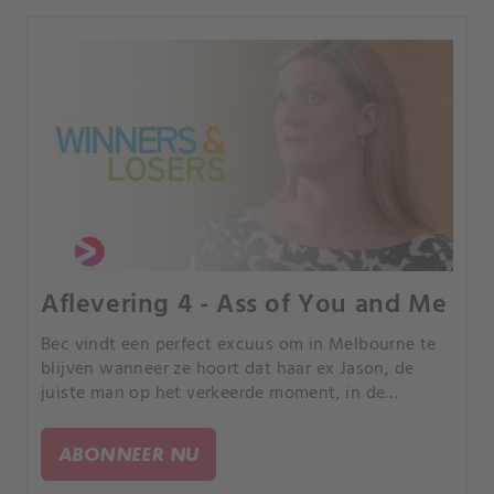
nieuwe, onafhankelijke en evenwichtige Jenny te
worden die ze nu is.
Aflevering 4 - Ass of You and Me
Bec vindt een perfect excuus om in Melbourne te
blijven wanneer ze hoort dat haar ex Jason, de
juiste man op het verkeerde moment, in de
gevangenis dreigt te belanden. Jason lijkt zijn lot
te accepteren, en Bec denkt dat dit te wijten is aan
ABONNEER NU
het verdriet dat hij voelt over de recente dood van
zijn vader.