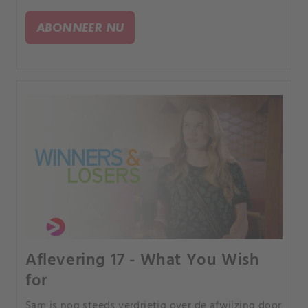
terwijl zij met de meiden uit was. Wanneer zij Luke
om tekst en uitleg vraagt, wordt hij woedend.
ABONNEER NU
Aflevering 17 - What You Wish
for
Sam is nog steeds verdrietig over de afwijzing door