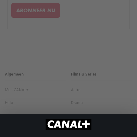
mensen van wie ze houdt.
ABONNEER NU
Algemeen
Films & Series
Mijn CANAL+
Actie
Help
Drama
Contact
Misdaad
Blog
Komedie