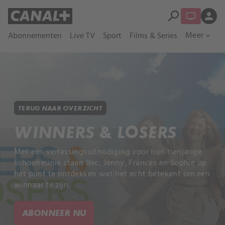
search
person
Meer
Abonnementen
Live TV
Sport
Films & Series
expand_more
TERUG NAAR OVERZICHT
WINNERS & LOSERS
Met een verrassingsuitnodiging voor hun tienjarige
schoolreünie staan Bec, Jenny, Frances en Sophie op
het punt te ontdekken wat het echt betekent om een
winnaar te zijn.
ABONNEER NU