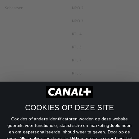
Schaatsen
NPO 2
NPO 3
RTL 4
RTL 5
RTL 7
RTL 8
RTL Z
SBS6
COOKIES OP DEZE SITE
Net5
Cookies of andere identificatoren worden op deze website
Veronica
gebruikt voor functionele, statistische en marketingdoeleinden
en om gepersonaliseerde inhoud weer te geven. Door op de
DreamWorks Channel
knop "Alle cookies toestaan" te klikken, gaat u akkoord met het