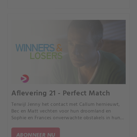
Aflevering 21 - Perfect Match
Terwijl Jenny het contact met Callum hernieuwt,
Bec en Matt vechten voor hun droomland en
Sophie en Frances onverwachte obstakels in hun
relatie tegenkomen, leert elk van de meisjes de
waarheid over hun perfecte match.
ABONNEER NU