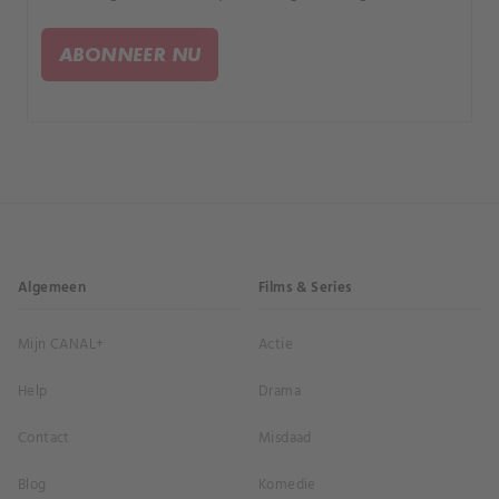
hartzeer en een gruwelijke dood.
ABONNEER NU
Algemeen
Films & Series
Mijn CANAL+
Actie
Help
Drama
Contact
Misdaad
Blog
Komedie