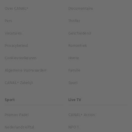
Over CANAL+
Documentaire
Pers
Thriller
Vacatures
Geschiedenis
Privacybeleid
Romantiek
Cookievoorkeuren
Horror
Algemene Voorwaarden
Familie
CANAL+ Zakelijk
Sport
Sport
Live TV
Premier Padel
CANAL+ Action
Nederlands elftal
NPO 1