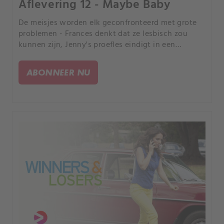
Aflevering 12 - Maybe Baby
De meisjes worden elk geconfronteerd met grote
problemen - Frances denkt dat ze lesbisch zou
kunnen zijn, Jenny's proefles eindigt in een
familievete, Bec gaat vroegtijdig bevallen - en
Sophie blijft achter met de baby.
ABONNEER NU