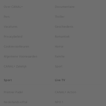
Over CANAL+
Documentaire
Pers
Thriller
Vacatures
Geschiedenis
Privacybeleid
Romantiek
Cookievoorkeuren
Horror
Algemene Voorwaarden
Familie
CANAL+ Zakelijk
Sport
Sport
Live TV
Premier Padel
CANAL+ Action
Nederlands elftal
NPO 1