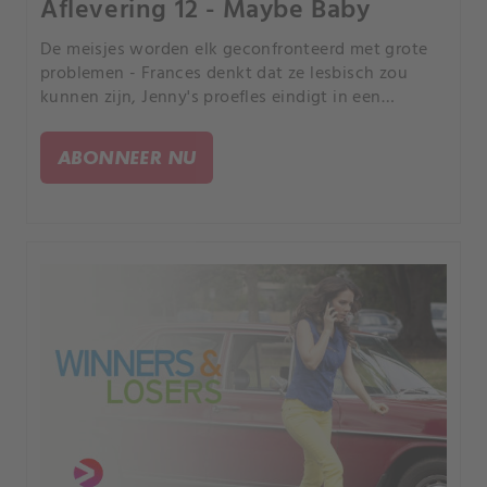
Aflevering 12 - Maybe Baby
De meisjes worden elk geconfronteerd met grote
problemen - Frances denkt dat ze lesbisch zou
kunnen zijn, Jenny's proefles eindigt in een
familievete, Bec gaat vroegtijdig bevallen - en
Sophie blijft achter met de baby.
ABONNEER NU