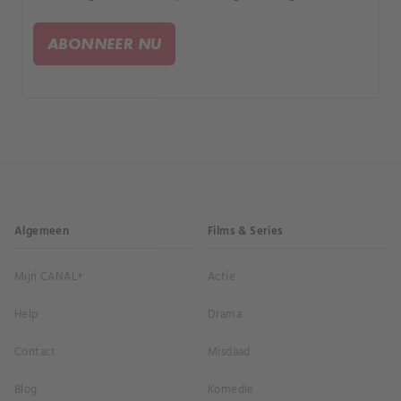
hartzeer en een gruwelijke dood.
ABONNEER NU
Algemeen
Films & Series
Mijn CANAL+
Actie
Help
Drama
Contact
Misdaad
Blog
Komedie