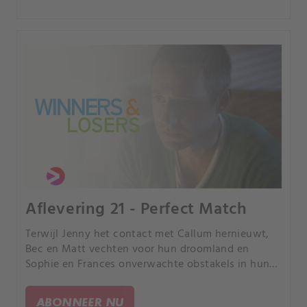
Aflevering 21 - Perfect Match
Terwijl Jenny het contact met Callum hernieuwt,
Bec en Matt vechten voor hun droomland en
Sophie en Frances onverwachte obstakels in hun
relatie tegenkomen, leert elk van de meisjes de
waarheid over hun perfecte match.
ABONNEER NU