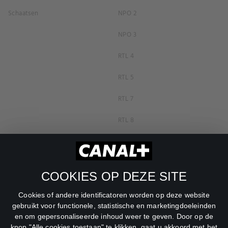
Schaatsen
NPO 2
NPO 3
RTL 4
RTL 5
RTL 7
RTL 8
RTL Z
SBS6
COOKIES OP DEZE SITE
Net5
Cookies of andere identificatoren worden op deze website
Veronica
gebruikt voor functionele, statistische en marketingdoeleinden
en om gepersonaliseerde inhoud weer te geven. Door op de
DreamWorks Channel
knop "Alle cookies toestaan" te klikken, gaat u akkoord met het