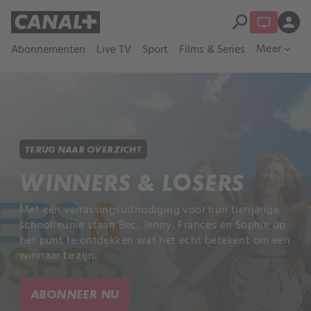
search
person
Meer
Abonnementen
Live TV
Sport
Films & Series
expand_more
TERUG NAAR OVERZICHT
WINNERS & LOSERS
Met een verrassingsuitnodiging voor hun tienjarige
schoolreünie staan Bec, Jenny, Frances en Sophie op
het punt te ontdekken wat het echt betekent om een
winnaar te zijn.
ABONNEER NU