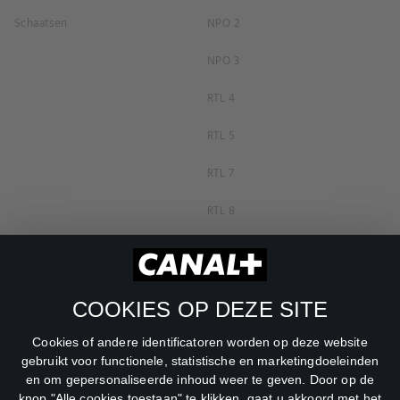
Schaatsen
NPO 2
NPO 3
RTL 4
RTL 5
RTL 7
RTL 8
RTL Z
SBS6
COOKIES OP DEZE SITE
Net5
Cookies of andere identificatoren worden op deze website
Veronica
gebruikt voor functionele, statistische en marketingdoeleinden
en om gepersonaliseerde inhoud weer te geven. Door op de
DreamWorks Channel
knop "Alle cookies toestaan" te klikken, gaat u akkoord met het