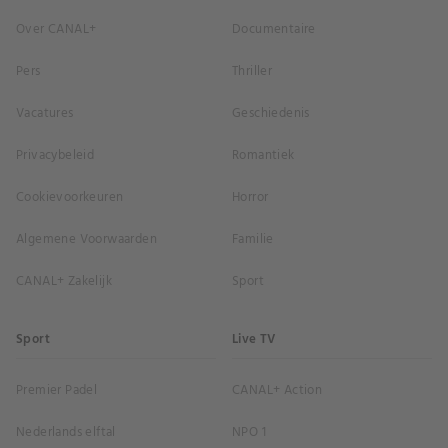
Over CANAL+
Documentaire
Pers
Thriller
Vacatures
Geschiedenis
Privacybeleid
Romantiek
Cookievoorkeuren
Horror
Algemene Voorwaarden
Familie
CANAL+ Zakelijk
Sport
Sport
Live TV
Premier Padel
CANAL+ Action
Nederlands elftal
NPO 1