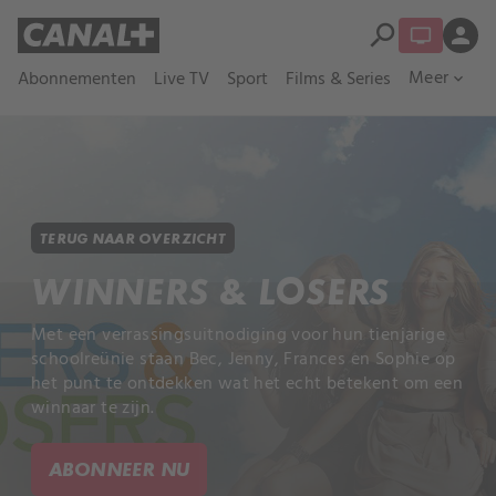
search
person
Meer
Abonnementen
Live TV
Sport
Films & Series
expand_more
TERUG NAAR OVERZICHT
WINNERS & LOSERS
Met een verrassingsuitnodiging voor hun tienjarige
schoolreünie staan Bec, Jenny, Frances en Sophie op
het punt te ontdekken wat het echt betekent om een
winnaar te zijn.
ABONNEER NU