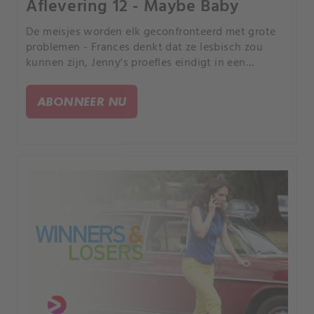
Aflevering 12 - Maybe Baby
De meisjes worden elk geconfronteerd met grote
problemen - Frances denkt dat ze lesbisch zou
kunnen zijn, Jenny's proefles eindigt in een
familievete, Bec gaat vroegtijdig bevallen - en
Sophie blijft achter met de baby.
ABONNEER NU