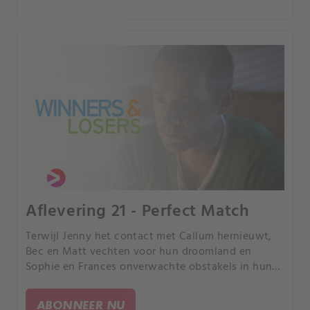
Aflevering 21 - Perfect Match
Terwijl Jenny het contact met Callum hernieuwt,
Bec en Matt vechten voor hun droomland en
Sophie en Frances onverwachte obstakels in hun
relatie tegenkomen, leert elk van de meisjes de
waarheid over hun perfecte match.
ABONNEER NU