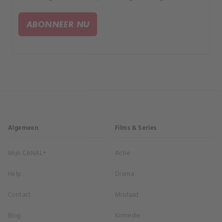
hartzeer en een gruwelijke dood.
ABONNEER NU
Algemeen
Films & Series
Mijn CANAL+
Actie
Help
Drama
Contact
Misdaad
Blog
Komedie