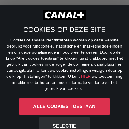
RTL Z
SBS6
COOKIES OP DEZE SITE
Net5
Cookies of andere identificatoren worden op deze website
Veronica
gebruikt voor functionele, statistische en marketingdoeleinden
en om gepersonaliseerde inhoud weer te geven. Door op de
DreamWorks Channel
knop "Alle cookies toestaan" te klikken, gaat u akkoord met het
gebruik van cookies in de volgende domeinen: canalplus.nl en
canaldigitaal.nl. U kunt uw cookie-instellingen wijzigen door op
de knop "Instellingen" te klikken. U kunt
HIER
uw toestemming
intrekken of beheren en meer informatie vinden over het
gebruik van cookies.
ALLE COOKIES TOESTAAN
CANAL+ Luxembourg S. à r.l., Rue Albert Borschette 4, L-1246
Luxembourg R.C.S.
Luxembourg: B 87.905
SELECTIE