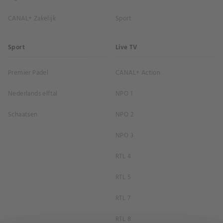
CANAL+ Zakelijk
Sport
Sport
Live TV
Premier Padel
CANAL+ Action
Nederlands elftal
NPO 1
Schaatsen
NPO 2
NPO 3
RTL 4
RTL 5
RTL 7
RTL 8