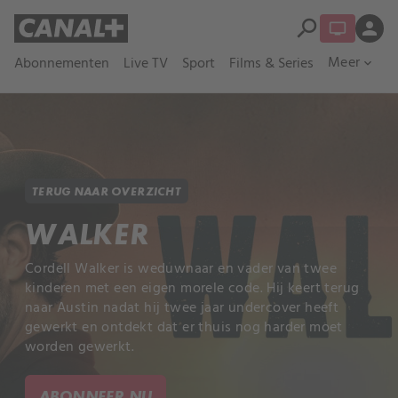
search
person
Meer
Abonnementen
Live TV
Sport
Films & Series
expand_more
TERUG NAAR OVERZICHT
WALKER
Cordell Walker is weduwnaar en vader van twee
kinderen met een eigen morele code. Hij keert terug
naar Austin nadat hij twee jaar undercover heeft
gewerkt en ontdekt dat er thuis nog harder moet
worden gewerkt.
ABONNEER NU