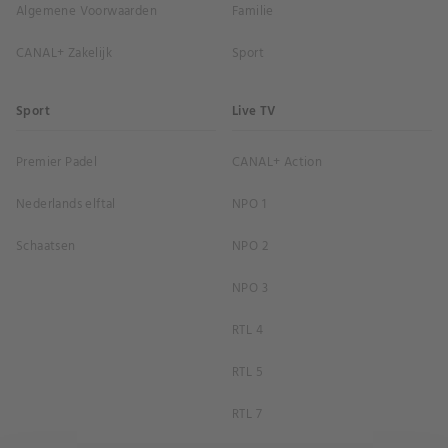
Algemene Voorwaarden
Familie
CANAL+ Zakelijk
Sport
Sport
Live TV
Premier Padel
CANAL+ Action
Nederlands elftal
NPO 1
Schaatsen
NPO 2
NPO 3
RTL 4
RTL 5
RTL 7