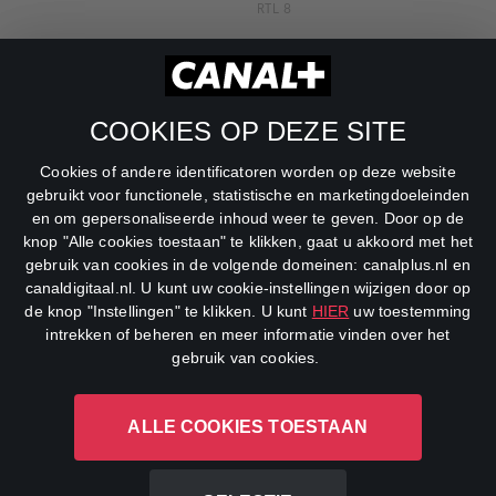
RTL 8
RTL Z
SBS6
COOKIES OP DEZE SITE
Net5
Cookies of andere identificatoren worden op deze website
Veronica
gebruikt voor functionele, statistische en marketingdoeleinden
en om gepersonaliseerde inhoud weer te geven. Door op de
DreamWorks Channel
knop "Alle cookies toestaan" te klikken, gaat u akkoord met het
gebruik van cookies in de volgende domeinen: canalplus.nl en
canaldigitaal.nl. U kunt uw cookie-instellingen wijzigen door op
de knop "Instellingen" te klikken. U kunt
HIER
uw toestemming
intrekken of beheren en meer informatie vinden over het
gebruik van cookies.
ALLE COOKIES TOESTAAN
CANAL+ Luxembourg S. à r.l., Rue Albert Borschette 4, L-1246
Luxembourg R.C.S.
Luxembourg: B 87.905