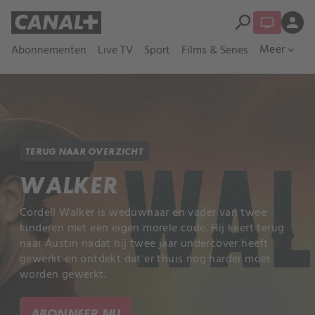
search
person
Meer
Abonnementen
Live TV
Sport
Films & Series
expand_more
TERUG NAAR OVERZICHT
WALKER
Cordell Walker is weduwnaar en vader van twee
kinderen met een eigen morele code. Hij keert terug
naar Austin nadat hij twee jaar undercover heeft
gewerkt en ontdekt dat er thuis nog harder moet
worden gewerkt.
ABONNEER NU