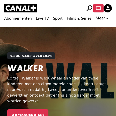
search
person
Meer
Abonnementen
Live TV
Sport
Films & Series
expand_more
TERUG NAAR OVERZICHT
WALKER
Cordell Walker is weduwnaar en vader van twee
kinderen met een eigen morele code. Hij keert terug
naar Austin nadat hij twee jaar undercover heeft
gewerkt en ontdekt dat er thuis nog harder moet
worden gewerkt.
ABONNEER NU