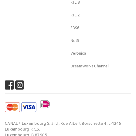
RTL 8
RTL Z
SBS6
Net5
Veronica
DreamWorks Channel
CANAL+ Luxembourg S. à r.l., Rue Albert Borschette 4, L-1246
Luxembourg R.C.S.
Luxembourg: B 87.905