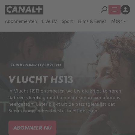
search
person
Meer
Abonnementen
Live TV
Sport
Films & Series
expand_more
TERUG NAAR OVERZICHT
VLUCHT HS13
In Vlucht HS13 ontmoeten we Liv die krijgt te horen
dat een vliegtuig met haar man Simon aan boord is
neergestort. Later blijkt uit de passagierslijst dat
Simon nooit in het toestel heeft gezeten.
ABONNEER NU