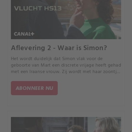
Aflevering 2 - Waar is Simon?
Het wordt duidelijk dat Simon vlak voor de
geboorte van Mart een discrete vrijage heeft gehad
met een Iraanse vrouw. Zij wordt met haar zoontje
op Schiphol door Simon opgehaald en
ondergebracht op een veilige plek.
ABONNEER NU