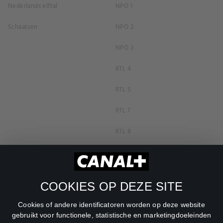
Nederlands elftal
NPO 1
Schaatsen
NPO 2
NPO 3
RTL 4
RTL 5
RTL 7
RTL 8
RTL Z
SBS6
COOKIES OP DEZE SITE
Net5
Cookies of andere identificatoren worden op deze website
Veronica
gebruikt voor functionele, statistische en marketingdoeleinden