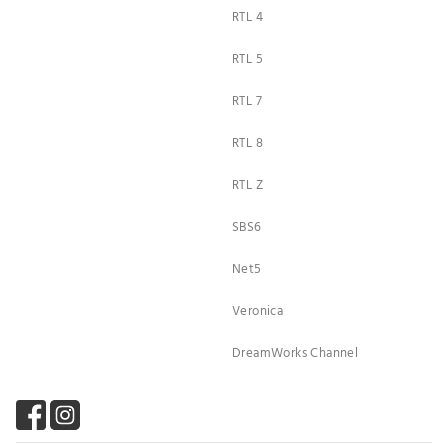
RTL 4
RTL 5
RTL 7
RTL 8
RTL Z
SBS6
Net5
Veronica
DreamWorks Channel