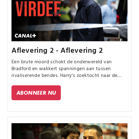
Aflevering 2 - Aflevering 2
Een brute moord schokt de onderwereld van
Bradford en wakkert spanningen aan tussen
rivaliserende bendes. Harry's zoektocht naar de
moordenaar leidt hem naar de ex-vriend van het
slachtoffer, waarbij hij details over haar geheime
ABONNEER NU
leven ontdekt.