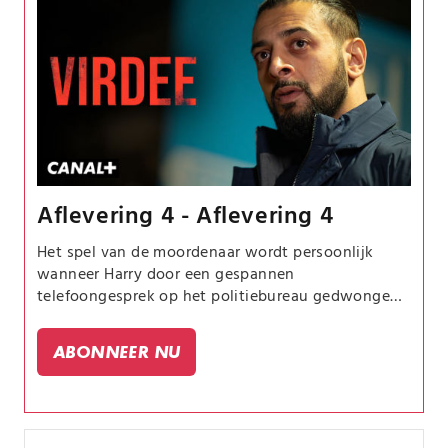
Aflevering 4 - Aflevering 4
Het spel van de moordenaar wordt persoonlijk
wanneer Harry door een gespannen
telefoongesprek op het politiebureau gedwongen
wordt een trauma uit zijn verleden te herbeleven.
Zouden de recente misdaden met elkaar verbonden
ABONNEER NU
kunnen zijn? Ondertussen vraagt Saimi zich
vanwege een toevallige ontdekking af hoeveel ze
eigenlijk weet over Harry en haar broer.