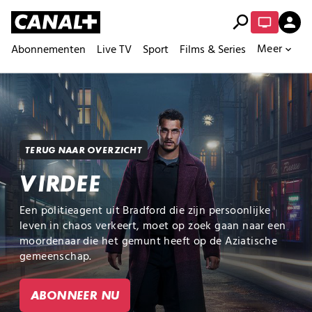
search
person
Meer
Abonnementen
Live TV
Sport
Films & Series
expand_more
TERUG NAAR OVERZICHT
VIRDEE
Een politieagent uit Bradford die zijn persoonlijke
leven in chaos verkeert, moet op zoek gaan naar een
moordenaar die het gemunt heeft op de Aziatische
gemeenschap.
ABONNEER NU