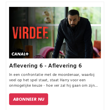
Aflevering 6 - Aflevering 6
In een confrontatie met de moordenaar, waarbij
veel op het spel staat, staat Harry voor een
onmogelijke keuze - hoe ver zal hij gaan om zijn
liefde te redden? Is hij bereid de wet te overtreden
en wat betekent dat voor de stad? De tijd tikt en
ABONNEER NU
de opties nemen af. Harry bedenkt een wanhopig
plan dat zal uitmonden in een brute afrekening.