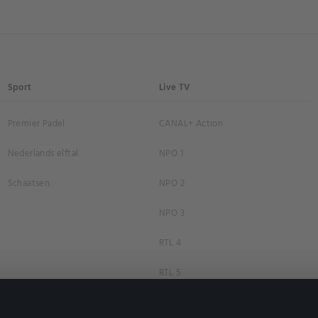
Sport
Live TV
Premier Padel
CANAL+ Action
Nederlands elftal
NPO 1
Schaatsen
NPO 2
NPO 3
RTL 4
RTL 5
RTL 7