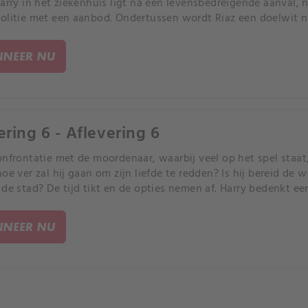
Harry in het ziekenhuis ligt na een levensbedreigende aanval
olitie met een aanbod. Ondertussen wordt Riaz een doelwit n
NEER NU
ering 6 - Aflevering 6
onfrontatie met de moordenaar, waarbij veel op het spel staat
hoe ver zal hij gaan om zijn liefde te redden? Is hij bereid de
 de stad? De tijd tikt en de opties nemen af. Harry bedenkt 
rute afrekening.
NEER NU