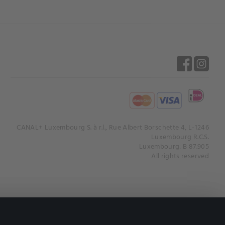
CANAL+ Luxembourg S. à r.l., Rue Albert Borschette 4, L-1246
Luxembourg R.C.S.
Luxembourg: B 87.905
All rights reserved