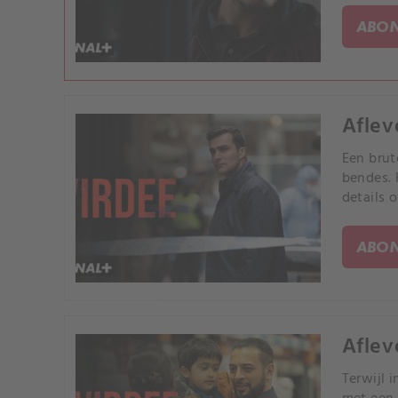
ABON
Aflev
Een brut
bendes. 
details 
ABON
Aflev
Terwijl 