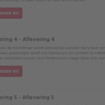
ontvoering. De zaak houdt het hele land in de ban.
NEER NU
ering 4 - Aflevering 4
 van de moordenaar wordt persoonlijk wanneer Harry door ee
ureau gedwongen wordt een trauma uit zijn verleden te herb
ar verbonden kunnen zijn? Ondertussen vraagt Saimi zich van
ze eigenlijk weet over Harry en haar broer.
NEER NU
ering 5 - Aflevering 5