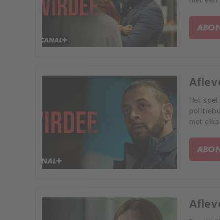
met een 
ABON
Aflev
Het spel
politieb
met elka
hoeveel 
ABON
Aflev