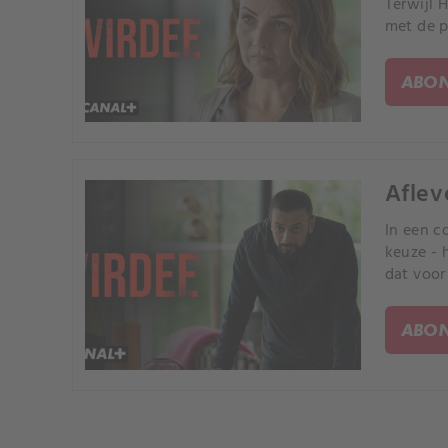
Terwijl 
met de p
ABON
Aflev
In een c
keuze - 
dat voor
in een b
ABON