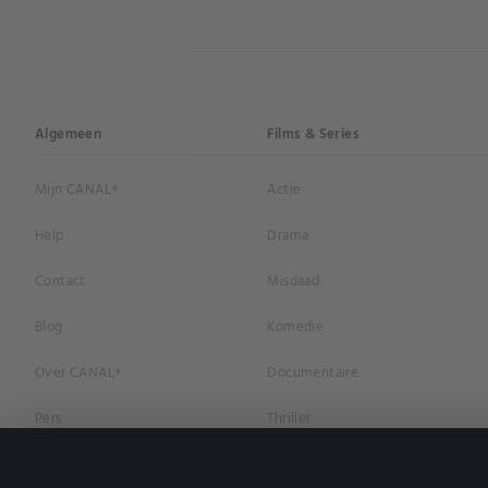
Algemeen
Films & Series
Mijn CANAL+
Actie
Help
Drama
Contact
Misdaad
Blog
Komedie
Over CANAL+
Documentaire
Pers
Thriller
Vacatures
Geschiedenis