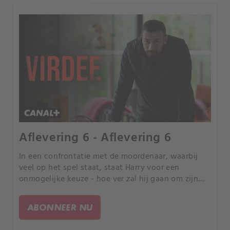
Aflevering 6 - Aflevering 6
In een confrontatie met de moordenaar, waarbij
veel op het spel staat, staat Harry voor een
onmogelijke keuze - hoe ver zal hij gaan om zijn
liefde te redden? Is hij bereid de wet te overtreden
en wat betekent dat voor de stad? De tijd tikt en
ABONNEER NU
de opties nemen af. Harry bedenkt een wanhopig
plan dat zal uitmonden in een brute afrekening.