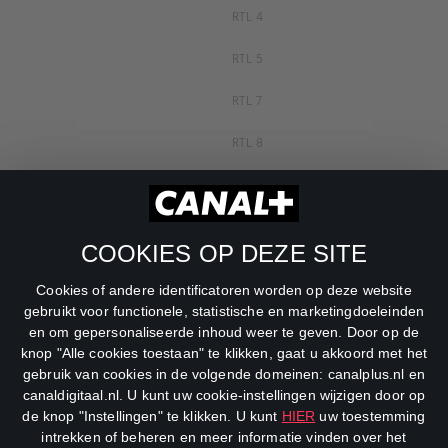
RTL 4
RTL 5
RTL 7
RTL 8
RTL Z
SBS6
COOKIES OP DEZE SITE
Net5
Cookies of andere identificatoren worden op deze website
Veronica
gebruikt voor functionele, statistische en marketingdoeleinden
en om gepersonaliseerde inhoud weer te geven. Door op de
DreamWorks Channel
knop "Alle cookies toestaan" te klikken, gaat u akkoord met het
gebruik van cookies in de volgende domeinen: canalplus.nl en
canaldigitaal.nl. U kunt uw cookie-instellingen wijzigen door op
de knop "Instellingen" te klikken. U kunt
HIER
uw toestemming
intrekken of beheren en meer informatie vinden over het