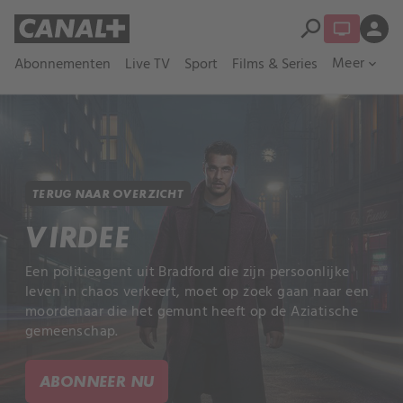
search
person
Meer
Abonnementen
Live TV
Sport
Films & Series
expand_more
TERUG NAAR OVERZICHT
VIRDEE
Een politieagent uit Bradford die zijn persoonlijke
leven in chaos verkeert, moet op zoek gaan naar een
moordenaar die het gemunt heeft op de Aziatische
gemeenschap.
ABONNEER NU