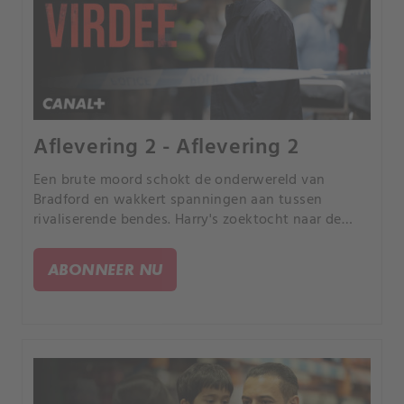
Aflevering 2 - Aflevering 2
Een brute moord schokt de onderwereld van
Bradford en wakkert spanningen aan tussen
rivaliserende bendes. Harry's zoektocht naar de
moordenaar leidt hem naar de ex-vriend van het
slachtoffer, waarbij hij details over haar geheime
ABONNEER NU
leven ontdekt.