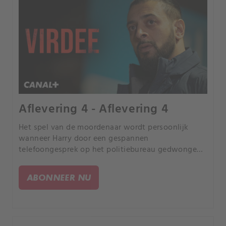
Aflevering 4 - Aflevering 4
Het spel van de moordenaar wordt persoonlijk
wanneer Harry door een gespannen
telefoongesprek op het politiebureau gedwongen
wordt een trauma uit zijn verleden te herbeleven.
Zouden de recente misdaden met elkaar verbonden
ABONNEER NU
kunnen zijn? Ondertussen vraagt Saimi zich
vanwege een toevallige ontdekking af hoeveel ze
eigenlijk weet over Harry en haar broer.