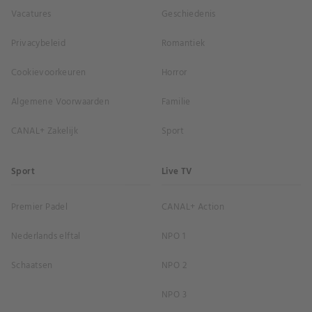
Vacatures
Geschiedenis
Privacybeleid
Romantiek
Cookievoorkeuren
Horror
Algemene Voorwaarden
Familie
CANAL+ Zakelijk
Sport
Sport
Live TV
Premier Padel
CANAL+ Action
Nederlands elftal
NPO 1
Schaatsen
NPO 2
NPO 3