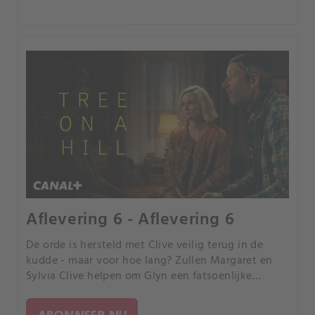
Aflevering 6 - Aflevering 6
De orde is hersteld met Clive veilig terug in de
kudde - maar voor hoe lang? Zullen Margaret en
Sylvia Clive helpen om Glyn een fatsoenlijke
begrafenis te geven, zoals hij had beloofd? En als
ze dat doen, hoe dan? Is er iemand anders die ze
ABONNEER NU