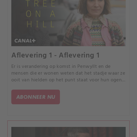
Aflevering 1 - Aflevering 1
Er is verandering op komst in Penwyllt en de
mensen die er wonen weten dat het stadje waar ze
ooit van hielden op het punt staat voor hun ogen
te verdwijnen. Niemand meer dan Margaret en
Clive, die vanuit hun normale leven midden in een
ABONNEER NU
groot mysterie terechtkomen.