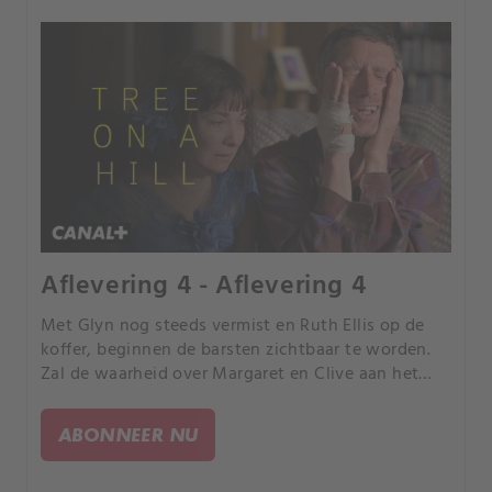
Aflevering 4 - Aflevering 4
Met Glyn nog steeds vermist en Ruth Ellis op de
koffer, beginnen de barsten zichtbaar te worden.
Zal de waarheid over Margaret en Clive aan het
licht komen? En hoe zit het met de affaire van
Herbie en Sylvia? En waar past de griezelige
ABONNEER NU
chemicus Haydn Owen precies in dit alles?.