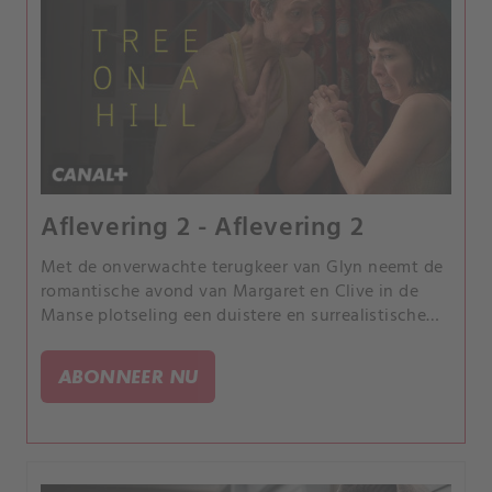
Aflevering 2 - Aflevering 2
Met de onverwachte terugkeer van Glyn neemt de
romantische avond van Margaret en Clive in de
Manse plotseling een duistere en surrealistische
wending. Zullen ze blijven en de waarheid onder
ogen zien of zullen ze vluchten?.
ABONNEER NU