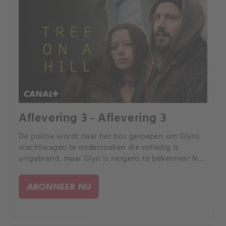
Aflevering 3 - Aflevering 3
De politie wordt naar het bos geroepen om Glyns
vrachtwagen te onderzoeken die volledig is
uitgebrand, maar Glyn is nergens te bekennen! Nu
de mensen vragen beginnen te stellen, hoe lang
kunnen Margaret en Clive hun geheim nog
ABONNEER NU
bewaren?.