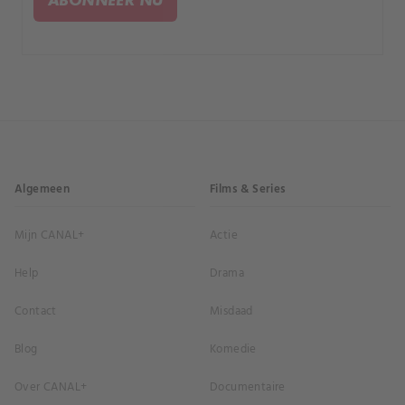
vertrouwen om te helpen?.
Algemeen
Films & Series
Mijn CANAL+
Actie
Help
Drama
Contact
Misdaad
Blog
Komedie
Over CANAL+
Documentaire