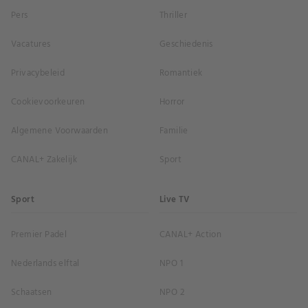
Pers
Thriller
Vacatures
Geschiedenis
Privacybeleid
Romantiek
Cookievoorkeuren
Horror
Algemene Voorwaarden
Familie
CANAL+ Zakelijk
Sport
Sport
Live TV
Premier Padel
CANAL+ Action
Nederlands elftal
NPO 1
Schaatsen
NPO 2