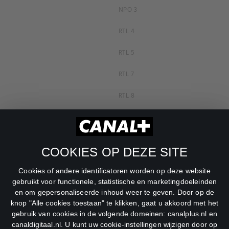
NPO 3
RTL 4
RTL 5
RTL 7
RTL 8
RTL Z
SBS6
COOKIES OP DEZE SITE
Net5
Cookies of andere identificatoren worden op deze website
Veronica
gebruikt voor functionele, statistische en marketingdoeleinden
en om gepersonaliseerde inhoud weer te geven. Door op de
DreamWorks Channel
knop "Alle cookies toestaan" te klikken, gaat u akkoord met het
gebruik van cookies in de volgende domeinen: canalplus.nl en
canaldigitaal.nl. U kunt uw cookie-instellingen wijzigen door op