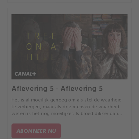
Aflevering 5 - Aflevering 5
Het is al moeilijk genoeg om als stel de waarheid
te verbergen, maar als drie mensen de waarheid
weten is het nog moeilijker. Is bloed dikker dan
water? Kan Sylvia Margaret ooit vergeven voor wat
ze heeft gedaan?' Kan Clive haar vergeven voor het
ABONNEER NU
verraden van hem?.