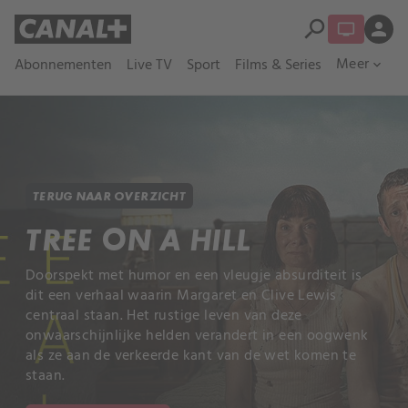
search
person
Meer
Abonnementen
Live TV
Sport
Films & Series
expand_more
TERUG NAAR OVERZICHT
TREE ON A HILL
Doorspekt met humor en een vleugje absurditeit is
dit een verhaal waarin Margaret en Clive Lewis
centraal staan. Het rustige leven van deze
onwaarschijnlijke helden verandert in een oogwenk
als ze aan de verkeerde kant van de wet komen te
staan.