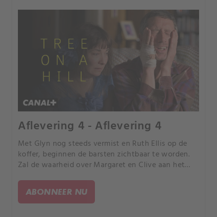
Aflevering 4 - Aflevering 4
Met Glyn nog steeds vermist en Ruth Ellis op de
koffer, beginnen de barsten zichtbaar te worden.
Zal de waarheid over Margaret en Clive aan het
licht komen? En hoe zit het met de affaire van
Herbie en Sylvia? En waar past de griezelige
ABONNEER NU
chemicus Haydn Owen precies in dit alles?.