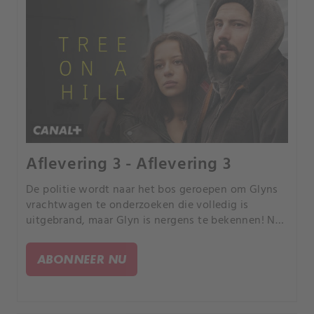
Aflevering 3 - Aflevering 3
De politie wordt naar het bos geroepen om Glyns
vrachtwagen te onderzoeken die volledig is
uitgebrand, maar Glyn is nergens te bekennen! Nu
de mensen vragen beginnen te stellen, hoe lang
kunnen Margaret en Clive hun geheim nog
ABONNEER NU
bewaren?.