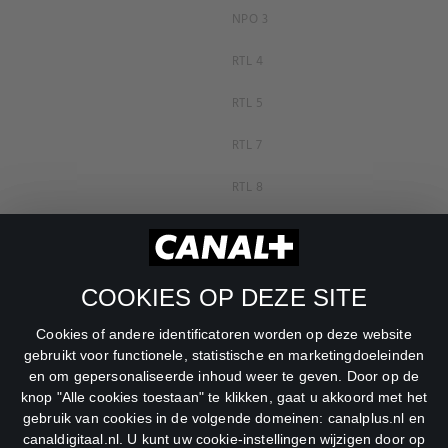
NPO 3
RTL 4
RTL 5
RTL 7
RTL 8
RTL Z
SBS6
COOKIES OP DEZE SITE
Net5
Cookies of andere identificatoren worden op deze website
Veronica
gebruikt voor functionele, statistische en marketingdoeleinden
en om gepersonaliseerde inhoud weer te geven. Door op de
DreamWorks Channel
knop "Alle cookies toestaan" te klikken, gaat u akkoord met het
gebruik van cookies in de volgende domeinen: canalplus.nl en
canaldigitaal.nl. U kunt uw cookie-instellingen wijzigen door op