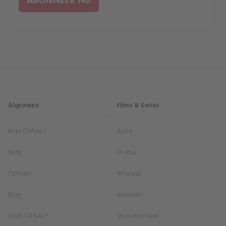
vertrouwen om te helpen?.
Algemeen
Films & Series
Mijn CANAL+
Actie
Help
Drama
Contact
Misdaad
Blog
Komedie
Over CANAL+
Documentaire