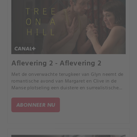
Aflevering 2 - Aflevering 2
Met de onverwachte terugkeer van Glyn neemt de
romantische avond van Margaret en Clive in de
Manse plotseling een duistere en surrealistische
wending. Zullen ze blijven en de waarheid onder
ogen zien of zullen ze vluchten?.
ABONNEER NU