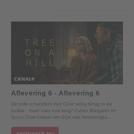
Aflevering 6 - Aflevering 6
De orde is hersteld met Clive veilig terug in de
kudde - maar voor hoe lang? Zullen Margaret en
Sylvia Clive helpen om Glyn een fatsoenlijke
begrafenis te geven, zoals hij had beloofd? En als
ze dat doen, hoe dan? Is er iemand anders die ze
ABONNEER NU