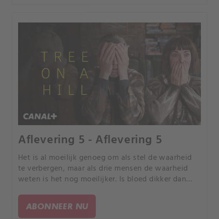
Aflevering 5 - Aflevering 5
Het is al moeilijk genoeg om als stel de waarheid
te verbergen, maar als drie mensen de waarheid
weten is het nog moeilijker. Is bloed dikker dan
water? Kan Sylvia Margaret ooit vergeven voor wat
ze heeft gedaan?' Kan Clive haar vergeven voor het
ABONNEER NU
verraden van hem?.