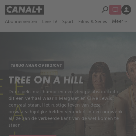
search
person
Meer
Abonnementen
Live TV
Sport
Films & Series
expand_more
TERUG NAAR OVERZICHT
TREE ON A HILL
Doorspekt met humor en een vleugje absurditeit is
dit een verhaal waarin Margaret en Clive Lewis
centraal staan. Het rustige leven van deze
onwaarschijnlijke helden verandert in een oogwenk
als ze aan de verkeerde kant van de wet komen te
staan.