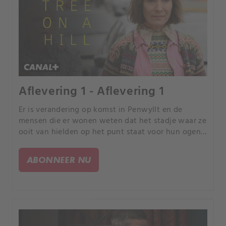
Aflevering 1 - Aflevering 1
Er is verandering op komst in Penwyllt en de
mensen die er wonen weten dat het stadje waar ze
ooit van hielden op het punt staat voor hun ogen
te verdwijnen. Niemand meer dan Margaret en
Clive, die vanuit hun normale leven midden in een
ABONNEER NU
groot mysterie terechtkomen.