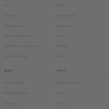
Pers
Thriller
Vacatures
Geschiedenis
Privacybeleid
Romantiek
Cookievoorkeuren
Horror
Algemene Voorwaarden
Familie
CANAL+ Zakelijk
Sport
Sport
Live TV
Premier Padel
CANAL+ Action
Nederlands elftal
NPO 1
Schaatsen
NPO 2