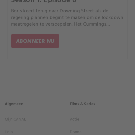
Season 1: Episode 6
Boris keert terug naar Downing Street als de
regering plannen begint te maken om de lockdown
maatregelen te versoepelen. Het Cummings
Durham verhaal dwingt Dom om de overtreding
van de lockdown regels te bespreken.
ABONNEER NU
Algemeen
Films & Series
Mijn CANAL+
Actie
Help
Drama