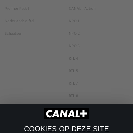
Premier Padel
CANAL+ Action
Nederlands elftal
NPO 1
Schaatsen
NPO 2
NPO 3
RTL 4
RTL 5
RTL 7
RTL 8
RTL Z
SBS6
COOKIES OP DEZE SITE