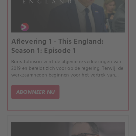
Aflevering 1 - This England:
Season 1: Episode 1
Boris Johnson wint de algemene verkiezingen van
2019 en bereidt zich voor op de regering. Terwijl de
werkzaamheden beginnen voor het vertrek van
Groot-Brittannië uit de Europese Unie, beginnen
wetenschappers de verspreiding van Covid-19 in de
ABONNEER NU
wereld te volgen.