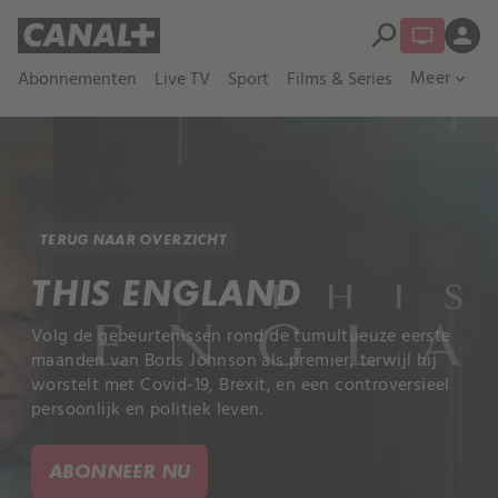
search
person
Meer
Abonnementen
Live TV
Sport
Films & Series
expand_more
TERUG NAAR OVERZICHT
THIS ENGLAND
Volg de gebeurtenissen rond de tumultueuze eerste
maanden van Boris Johnson als premier, terwijl hij
worstelt met Covid-19, Brexit, en een controversieel
persoonlijk en politiek leven.
ABONNEER NU