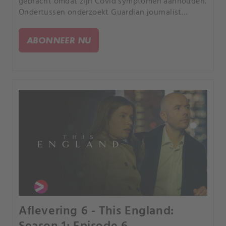
gebracht omdat zijn Covid symptomen aanhouden.
Ondertussen onderzoekt Guardian journalist
Matthew Weaver berichten dat Dom Cummings is
gesignaleerd in Durham.
ABONNEER NU
Aflevering 6 - This England: