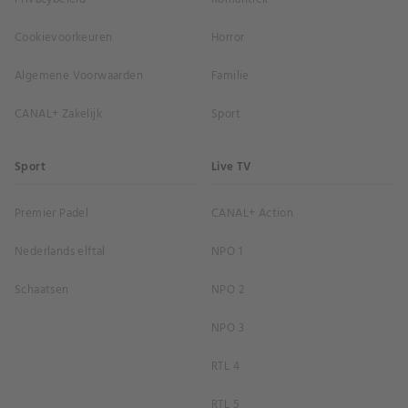
Cookievoorkeuren
Horror
Algemene Voorwaarden
Familie
CANAL+ Zakelijk
Sport
Sport
Live TV
Premier Padel
CANAL+ Action
Nederlands elftal
NPO 1
Schaatsen
NPO 2
NPO 3
RTL 4
RTL 5