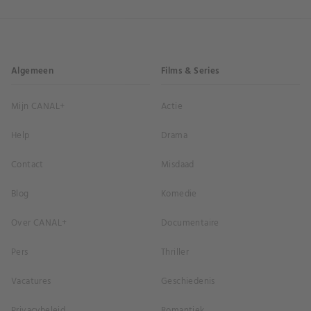
Algemeen
Films & Series
Mijn CANAL+
Actie
Help
Drama
Contact
Misdaad
Blog
Komedie
Over CANAL+
Documentaire
Pers
Thriller
Vacatures
Geschiedenis
Privacybeleid
Romantiek