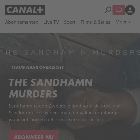
search
person
Meer
Abonnementen
Live TV
Sport
Films & Series
expand_more
TERUG NAAR OVERZICHT
THE SANDHAMN
MURDERS
Sandhamn is een Zweeds eiland voor de kust van
Stockholm. Het is een idyllisch vakantie-eilandje
waar het buiten het zomerseizoen rustig is.
ABONNEER NU