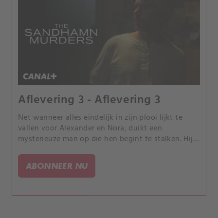
Aflevering 3 - Aflevering 3
Net wanneer alles eindelijk in zijn plooi lijkt te
vallen voor Alexander en Nora, duikt een
mysterieuze man op die hen begint te stalken. Hij
gaat zelfs zo ver dat hij Tor op school benadert,
waardoor de vraag rijst wat hij werkelijk wil
ABONNEER NU
bereiken.