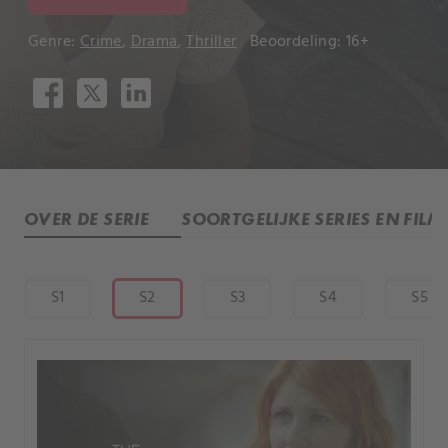
Genre:
Crime
,
Drama
,
Thriller
Beoordeling: 16+
OVER DE SERIE
SOORTGELIJKE SERIES EN FILM
S1
S2
S3
S4
S5