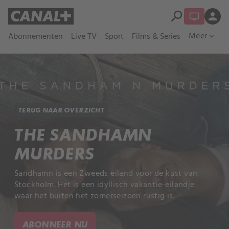
search
person
Meer
Abonnementen
Live TV
Sport
Films & Series
expand_more
TERUG NAAR OVERZICHT
THE SANDHAMN
MURDERS
Sandhamn is een Zweeds eiland voor de kust van
Stockholm. Het is een idyllisch vakantie-eilandje
waar het buiten het zomerseizoen rustig is.
ABONNEER NU