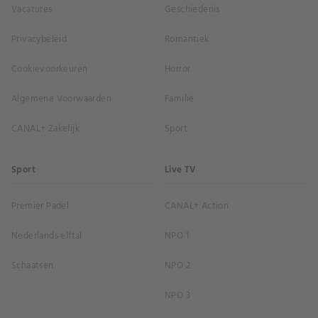
Vacatures
Geschiedenis
Privacybeleid
Romantiek
Cookievoorkeuren
Horror
Algemene Voorwaarden
Familie
CANAL+ Zakelijk
Sport
Sport
Live TV
Premier Padel
CANAL+ Action
Nederlands elftal
NPO 1
Schaatsen
NPO 2
NPO 3