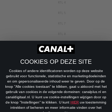
RTL 4
RTL 5
RTL 7
RTL 8
RTL Z
SBS6
COOKIES OP DEZE SITE
Net5
Cookies of andere identificatoren worden op deze website
Veronica
gebruikt voor functionele, statistische en marketingdoeleinden
en om gepersonaliseerde inhoud weer te geven. Door op de
DreamWorks Channel
knop "Alle cookies toestaan" te klikken, gaat u akkoord met het
gebruik van cookies in de volgende domeinen: canalplus.nl en
canaldigitaal.nl. U kunt uw cookie-instellingen wijzigen door op
de knop "Instellingen" te klikken. U kunt
HIER
uw toestemming
intrekken of beheren en meer informatie vinden over het