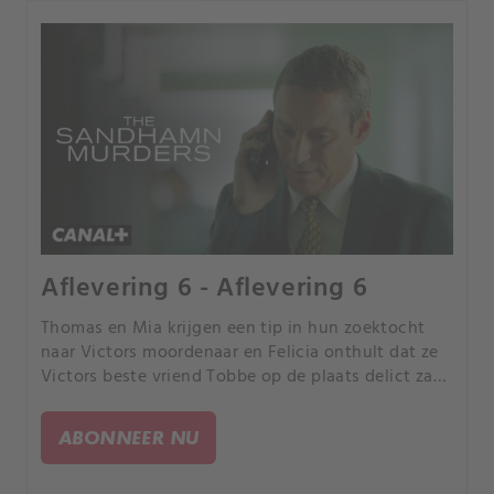
Aflevering 6 - Aflevering 6
Thomas en Mia krijgen een tip in hun zoektocht
naar Victors moordenaar en Felicia onthult dat ze
Victors beste vriend Tobbe op de plaats delict zag.
Nora laat Vera vertellen wat er echt is gebeurd op
de avond dat ze weg was.
ABONNEER NU