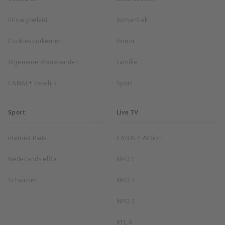
Privacybeleid
Romantiek
Cookievoorkeuren
Horror
Algemene Voorwaarden
Familie
CANAL+ Zakelijk
Sport
Sport
Live TV
Premier Padel
CANAL+ Action
Nederlands elftal
NPO 1
Schaatsen
NPO 2
NPO 3
RTL 4