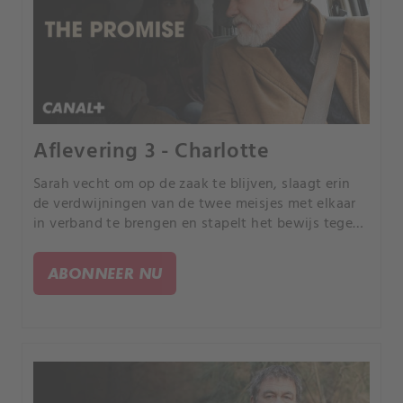
Aflevering 3 - Charlotte
Sarah vecht om op de zaak te blijven, slaagt erin
de verdwijningen van de twee meisjes met elkaar
in verband te brengen en stapelt het bewijs tegen
Fouquet op. Ze heeft het moeilijk wanneer haar
oude schoolvriendje Tony haar leven weer
ABONNEER NU
binnensluipt, zich niet bewust van het feit dat hij
een verdachte is van de moord op Charlotte Meyer.