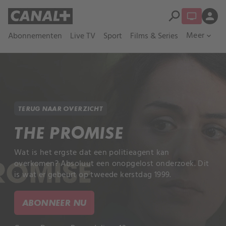
search
person
Meer
Abonnementen
Live TV
Sport
Films & Series
expand_more
TERUG NAAR OVERZICHT
THE PROMISE
Wat is het ergste dat een politieagent kan
overkomen? Absoluut een onopgelost onderzoek. Dit
is wat er gebeurt op tweede kerstdag 1999.
ABONNEER NU