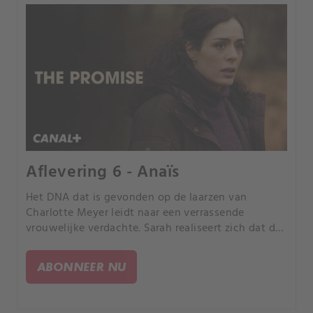
Aflevering 6 - Anaïs
Het DNA dat is gevonden op de laarzen van
Charlotte Meyer leidt naar een verrassende
vrouwelijke verdachte. Sarah realiseert zich dat de
vrouw ook betrokken is bij de verdwijning van
Fanny Vidal en zet hemel en aarde in om het kleine
ABONNEER NU
meisje te vinden voordat ze hetzelfde lot
ondergaat als de kleine Charlotte.