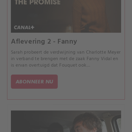
Aflevering 2 - Fanny
Sarah probeert de verdwijning van Charlotte Meyer
in verband te brengen met de zaak Fanny Vidal en
is ervan overtuigd dat Fouquet ook
verantwoordelijk is voor de verdwijning van het
nieuwe slachtoffer. Maar terwijl Sarah de
ABONNEER NU
verdachte ondervraagt, laat hij haar een fout
maken, waardoor haar rol in het onderzoek in
gevaar komt.