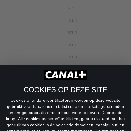
NPO 3
RTL 4
RTL 5
RTL 7
RTL 8
RTL Z
SBS6
COOKIES OP DEZE SITE
Net5
Cookies of andere identificatoren worden op deze website
Veronica
gebruikt voor functionele, statistische en marketingdoeleinden
en om gepersonaliseerde inhoud weer te geven. Door op de
DreamWorks Channel
knop "Alle cookies toestaan" te klikken, gaat u akkoord met het
gebruik van cookies in de volgende domeinen: canalplus.nl en