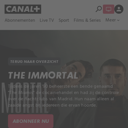
search
person
Meer
Abonnementen
Live TV
Sport
Films & Series
expand_more
TERUG NAAR OVERZICHT
THE IMMORTAL
Tijdens de jaren '90 beheerste een bende genaamd
"The Miamis" de cocaïnehandel en had zij de controle
over de nachtclubs van Madrid. Hun naam alleen al
zaaide angst bij iedereen die ervan hoorde.
ABONNEER NU