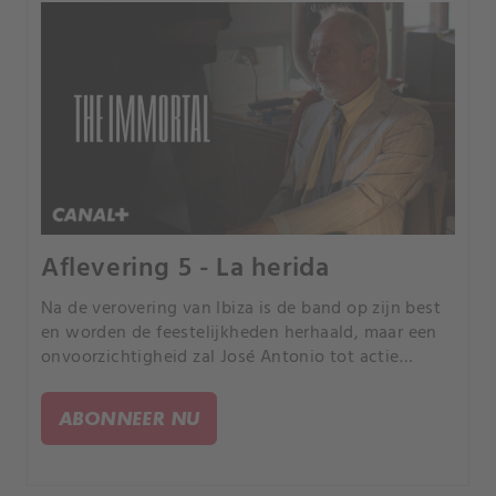
Aflevering 5 - La herida
Na de verovering van Ibiza is de band op zijn best
en worden de feestelijkheden herhaald, maar een
onvoorzichtigheid zal José Antonio tot actie
aanzetten, waarbij hij voor een van de moeilijkste
beslissingen van zijn leven komt te staan.
ABONNEER NU