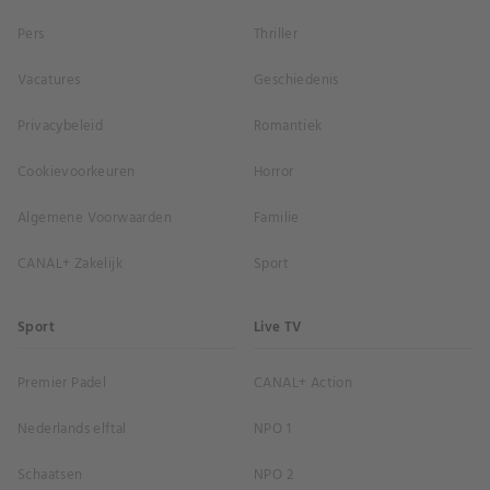
Pers
Thriller
Vacatures
Geschiedenis
Privacybeleid
Romantiek
Cookievoorkeuren
Horror
Algemene Voorwaarden
Familie
CANAL+ Zakelijk
Sport
Sport
Live TV
Premier Padel
CANAL+ Action
Nederlands elftal
NPO 1
Schaatsen
NPO 2