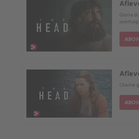
Aflev
Gloria d
overtuig
ABON
Aflev
Charlie 
ABON