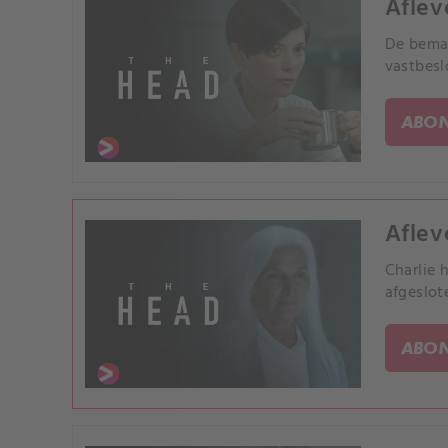
Aflev
De beman
vastbesl
ABON
Aflev
Charlie 
afgeslot
ABON