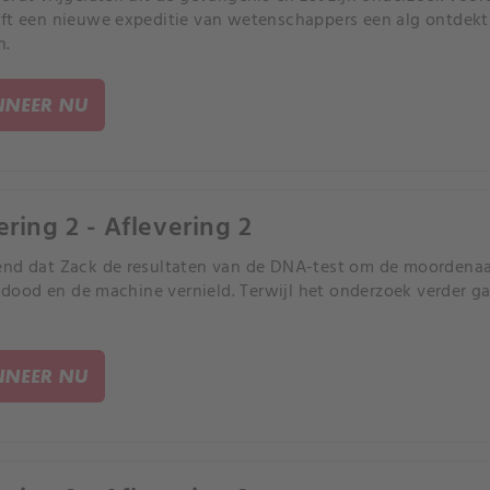
ft een nieuwe expeditie van wetenschappers een alg ontdekt
n.
NEER NU
ering 2 - Aflevering 2
nd dat Zack de resultaten van de DNA-test om de moordenaa
ij dood en de machine vernield. Terwijl het onderzoek verder g
NEER NU