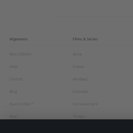
Algemeen
Films & Series
Mijn CANAL+
Actie
Help
Drama
Contact
Misdaad
Blog
Komedie
Over CANAL+
Documentaire
Pers
Thriller
Vacatures
Geschiedenis