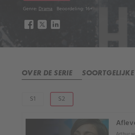
Genre:
Drama
Beoordeling: 16+
OVER DE SERIE
SOORTGELIJKE 
S1
S2
Aflev
Arthur w