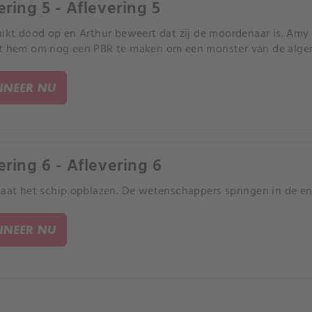
ering 5 - Aflevering 5
uikt dood op en Arthur beweert dat zij de moordenaar is. Amy 
t hem om nog een PBR te maken om een monster van de algen 
NEER NU
ering 6 - Aflevering 6
gaat het schip opblazen. De wetenschappers springen in de en
NEER NU