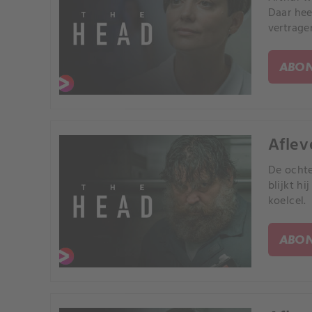
Daar hee
vertrage
ABON
Aflev
De ochte
blijkt h
koelcel.
ABON