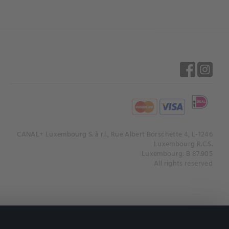
CANAL+ Luxembourg S. à r.l., Rue Albert Borschette 4, L-1246
Luxembourg R.C.S.
Luxembourg: B 87.905
All rights reserved