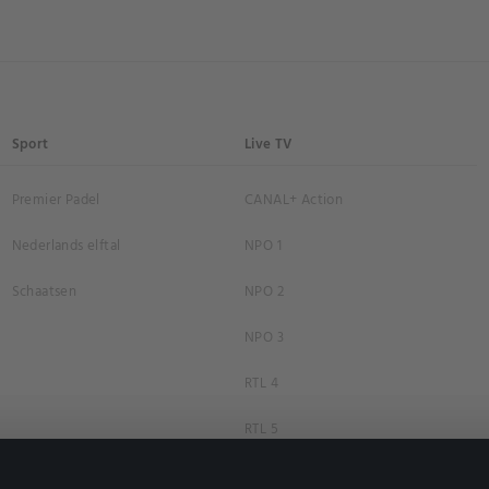
Sport
Live TV
Premier Padel
CANAL+ Action
Nederlands elftal
NPO 1
Schaatsen
NPO 2
NPO 3
RTL 4
RTL 5
RTL 7