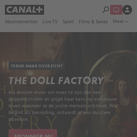
search
person
Meer
Abonnementen
Live TV
Sport
Films & Series
expand_more
TERUG NAAR OVERZICHT
THE DOLL FACTORY
Iris droomt ervan om meer te zijn dan een
poppenschilder en grijpt haar kans op een nieuw
leven wanneer ze de juiste mensen ontmoet. Wat
begint als bevrijding, ontaardt in een duistere
obsessie.
ABONNEER NU