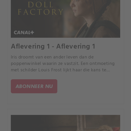
Aflevering 1 - Aflevering 1
Iris droomt van een ander leven dan de
poppenwinkel waarin ze vastzit. Een ontmoeting
met schilder Louis Frost lijkt haar die kans te
geven, maar al snel blijkt dat deze kans een
duistere prijs heeft.
ABONNEER NU