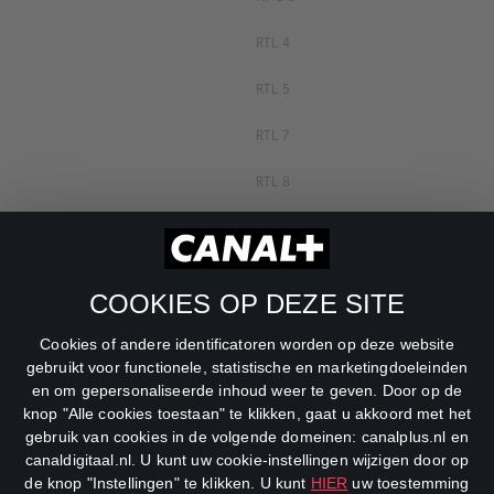
RTL 4
RTL 5
RTL 7
RTL 8
RTL Z
SBS6
COOKIES OP DEZE SITE
Net5
Cookies of andere identificatoren worden op deze website
Veronica
gebruikt voor functionele, statistische en marketingdoeleinden
en om gepersonaliseerde inhoud weer te geven. Door op de
DreamWorks Channel
knop "Alle cookies toestaan" te klikken, gaat u akkoord met het
gebruik van cookies in de volgende domeinen: canalplus.nl en
canaldigitaal.nl. U kunt uw cookie-instellingen wijzigen door op
de knop "Instellingen" te klikken. U kunt
HIER
uw toestemming