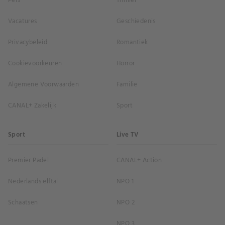
Pers
Thriller
Vacatures
Geschiedenis
Privacybeleid
Romantiek
Cookievoorkeuren
Horror
Algemene Voorwaarden
Familie
CANAL+ Zakelijk
Sport
Sport
Live TV
Premier Padel
CANAL+ Action
Nederlands elftal
NPO 1
Schaatsen
NPO 2
NPO 3