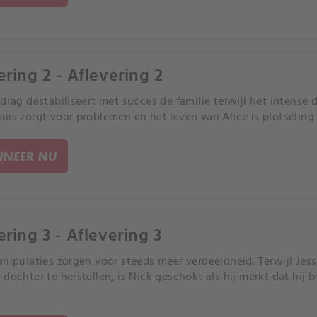
ering 2 - Aflevering 2
edrag destabiliseert met succes de familie terwijl het intens
uis zorgt voor problemen en het leven van Alice is plotseling 
NEER NU
ering 3 - Aflevering 3
anipulaties zorgen voor steeds meer verdeeldheid. Terwijl Je
 dochter te herstellen, is Nick geschokt als hij merkt dat hij 
.