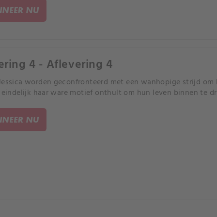
NEER NU
ering 4 - Aflevering 4
Jessica worden geconfronteerd met een wanhopige strijd om h
e eindelijk haar ware motief onthult om hun leven binnen te d
NEER NU