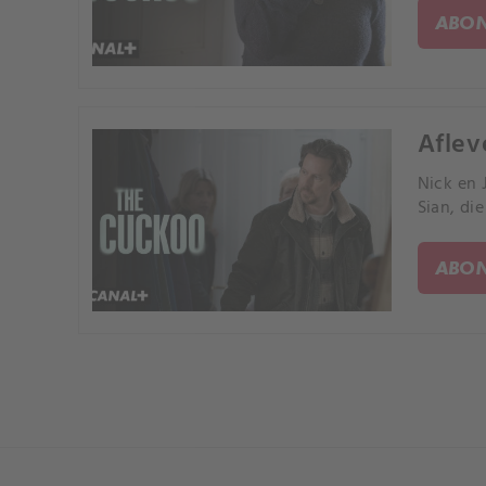
ABON
Aflev
Nick en 
Sian, di
ABON