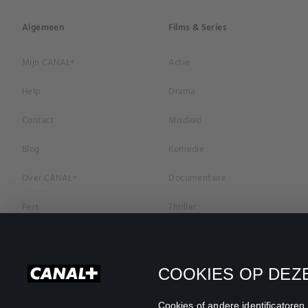
Algemeen
Films & Series
Mijn CANAL+
Actie
Help
Drama
Contact
Misdaad
Blog
Komedie
Over CANAL+
Documentaire
Pers
Thriller
Vacatures
Geschiedenis
Privacybeleid
Romantiek
COOKIES OP DEZE
Cookievoorkeuren
Horror
Cookies of andere identificatore