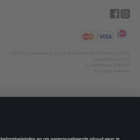
CANAL+ Luxembourg S. à r.l., Rue Albert Borschette 4, L-1246
Luxembourg R.C.S.
Luxembourg: B 87.905
All rights reserved
marketingdoeleinden en om gepersonaliseerde inhoud weer te