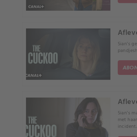
Aflev
Sian's g
pandjesh
ABON
Aflev
Sian's m
met haar
incident