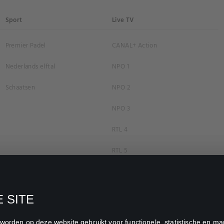
Sport
Live TV
Premier Padel
CANAL+ Action
Nederlands elftal
NPO 1
Schaatsen
NPO 2
NPO 3
RTL 4
RTL 5
RTL 7
RTL 8
 SITE
RTL Z
n worden op deze website gebruikt voor functionele, statistische en 