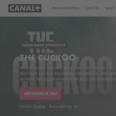
Abonnementen
Live TV
Sport
TERUG NAAR OVERZICHT
THE CUCKOO
Het verlangen van een gezin naar een nieuwe start
identiteit van hun huurder wordt onthuld, wat leidt
duistere familiegeheimen en de prijs van moederlie
ABONNEER NU
Genre:
Drama
Beoordeling: 16+