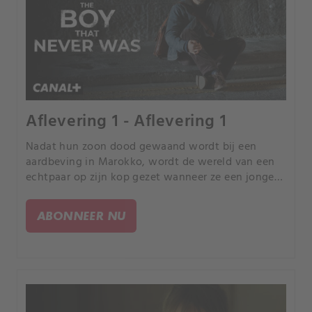
Aflevering 1 - Aflevering 1
Nadat hun zoon dood gewaand wordt bij een
aardbeving in Marokko, wordt de wereld van een
echtpaar op zijn kop gezet wanneer ze een jongen
in Dublin zien, wat hen op een wanhopige
zoektocht naar de waarheid zet.
ABONNEER NU