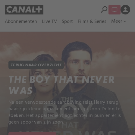
search
person
Meer
Abonnementen
Live TV
Sport
Films & Series
expand_more
TERUG NAAR OVERZICHT
THE BOY THAT NEVER
WAS
Na een verwoestende aardbeving reist Harry terug
naar zijn kleine appartement om zijn zoon Dillon te
zoeken. Het appartement ligt echter in puin en er is
geen spoor van zijn zoon.