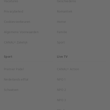
Vacatures
Geschiedenis
Privacybeleid
Romantiek
Cookievoorkeuren
Horror
Algemene Voorwaarden
Familie
CANAL+ Zakelijk
Sport
Sport
Live TV
Premier Padel
CANAL+ Action
Nederlands elftal
NPO 1
Schaatsen
NPO 2
NPO 3