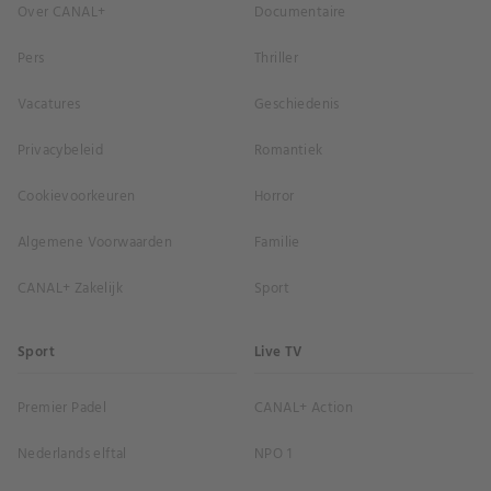
Over CANAL+
Documentaire
Pers
Thriller
Vacatures
Geschiedenis
Privacybeleid
Romantiek
Cookievoorkeuren
Horror
Algemene Voorwaarden
Familie
CANAL+ Zakelijk
Sport
Sport
Live TV
Premier Padel
CANAL+ Action
Nederlands elftal
NPO 1