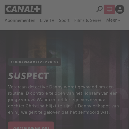
search
person
Meer
Abonnementen
Live TV
Sport
Films & Series
expand_more
TERUG NAAR OVERZICHT
SUSPECT
Veteraan detective Danny wordt gevraagd om een
routine ID controle te doen van het lichaam van een
jonge vrouw. Wanneer het lijk zijn vervreemde
dochter Christina blijkt te zijn, is Danny er kapot van
en hij weigert te geloven dat het zelfmoord was.
ABONNEER NU