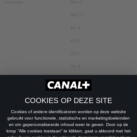
Schaatsen
NPO 2
NPO 3
RTL 4
RTL 5
RTL 7
RTL 8
RTL Z
SBS6
COOKIES OP DEZE SITE
Net5
Cookies of andere identificatoren worden op deze website
Veronica
gebruikt voor functionele, statistische en marketingdoeleinden
en om gepersonaliseerde inhoud weer te geven. Door op de
DreamWorks Channel
knop "Alle cookies toestaan" te klikken, gaat u akkoord met het