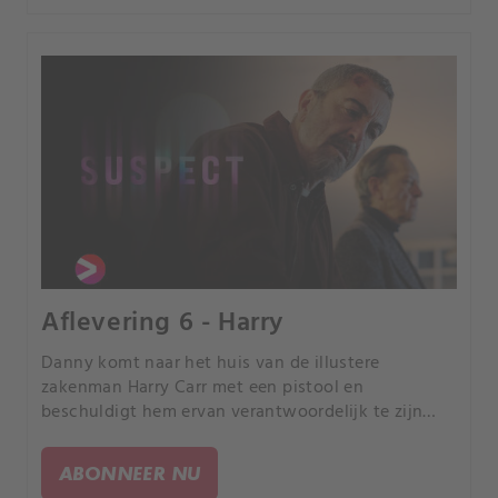
Aflevering 6 - Harry
Danny komt naar het huis van de illustere
zakenman Harry Carr met een pistool en
beschuldigt hem ervan verantwoordelijk te zijn
voor Christina's dood. Harry dwingt Danny zijn
eigen falen als vader onder ogen te komen.
ABONNEER NU