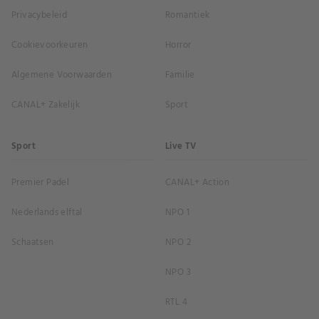
Privacybeleid
Romantiek
Cookievoorkeuren
Horror
Algemene Voorwaarden
Familie
CANAL+ Zakelijk
Sport
Sport
Live TV
Premier Padel
CANAL+ Action
Nederlands elftal
NPO 1
Schaatsen
NPO 2
NPO 3
RTL 4