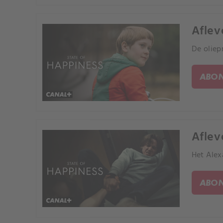
Afleve
De oliep
ABON
Aflev
Het Alex
ABON