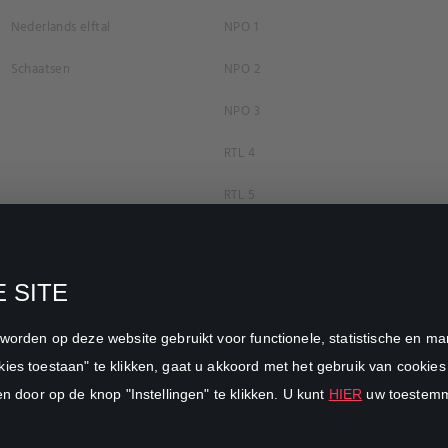
Nederlands elftal
NPO 1
Schaatsen
NPO 2
NPO 3
RTL 4
RTL 5
RTL 7
RTL 8
 SITE
RTL Z
n worden op deze website gebruikt voor functionele, statistische en 
SBS6
ies toestaan" te klikken, gaat u akkoord met het gebruik van cookies 
en door op de knop "Instellingen" te klikken. U kunt
HIER
uw toestemmi
Net5
Veronica