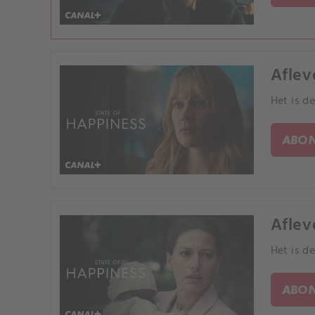
Afleve
Het is d
ABON
Aflev
Het is d
ABON