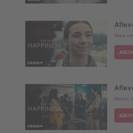
Aflev
Anna ont
ABON
Aflev
Marius' 
ABON