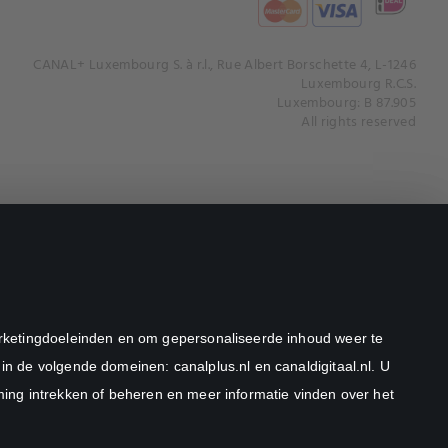
CANAL+ Luxembourg S. à r.l., Rue Albert Borschette 4, L-1246
Luxembourg R.C.S.
Luxembourg: B 87.905
All rights reserved
marketingdoeleinden en om gepersonaliseerde inhoud weer te
in de volgende domeinen: canalplus.nl en canaldigitaal.nl. U
ng intrekken of beheren en meer informatie vinden over het