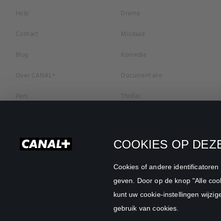
Help
Drama
Contact
Misdaad
Blog
Komedie
Over CANAL+
Documentaire
Pers
Thriller
Vacatures
Geschiedenis
Privacybeleid
Romantiek
COOKIES OP DEZE
Cookievoorkeuren
Horror
Cookies of andere identificatore
Algemene Voorwaarden
Familie
geven. Door op de knop "Alle cook
kunt uw cookie-instellingen wijzig
CANAL+ Zakelijk
Sport
gebruik van cookies.