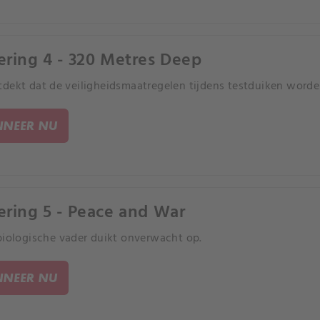
ering 4 - 320 Metres Deep
dekt dat de veiligheidsmaatregelen tijdens testduiken worde
NEER NU
ering 5 - Peace and War
biologische vader duikt onverwacht op.
NEER NU