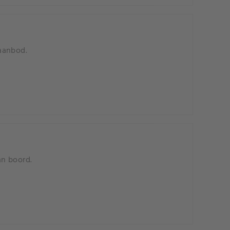
 aanbod.
an boord.