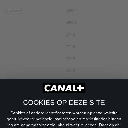
Schaatsen
NPO 2
NPO 3
RTL 4
RTL 5
RTL 7
RTL 8
RTL Z
SBS6
COOKIES OP DEZE SITE
Net5
Cookies of andere identificatoren worden op deze website
Veronica
gebruikt voor functionele, statistische en marketingdoeleinden
en om gepersonaliseerde inhoud weer te geven. Door op de