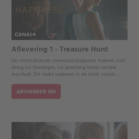
Aflevering 1 - Treasure Hunt
De internationale oliemaatschappijen trekken zich
terug uit Stavanger, na jarenlang boren zonder
resultaat. Dit raakt iedereen in de stad, vooral
Christian Nyman die als duiker op een van de
olieplatforms werkt, en Toril Torstensen wiens
ABONNEER NU
Amerikaanse vriend voor Shell werkt.