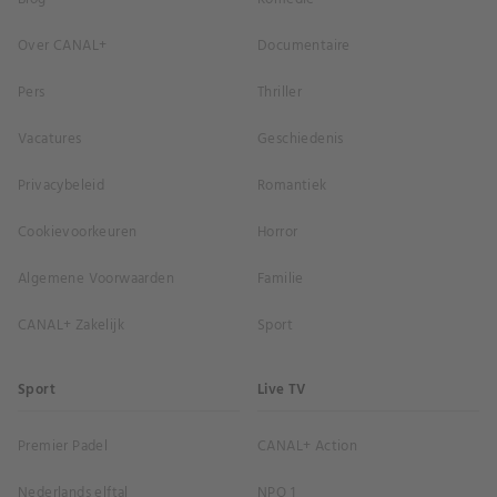
Over CANAL+
Documentaire
Pers
Thriller
Vacatures
Geschiedenis
Privacybeleid
Romantiek
Cookievoorkeuren
Horror
Algemene Voorwaarden
Familie
CANAL+ Zakelijk
Sport
Sport
Live TV
Premier Padel
CANAL+ Action
Nederlands elftal
NPO 1