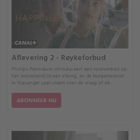
Aflevering 2 - Røykeforbud
Phillips Petroleum introduceert een rookverbod op
het booreiland Ocean Viking, en de burgemeester
in Stavanger speculeert over de vraag of de
Amerikanen misschien olie hebben gevonden. Toril
Torstensen maakt een onvermijdelijke keuze.
ABONNEER NU