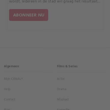
wordt. Iedereen in de stad wil graag het resultaat
horen.
ABONNEER NU
Algemeen
Films & Series
Mijn CANAL+
Actie
Help
Drama
Contact
Misdaad
Blog
Komedie