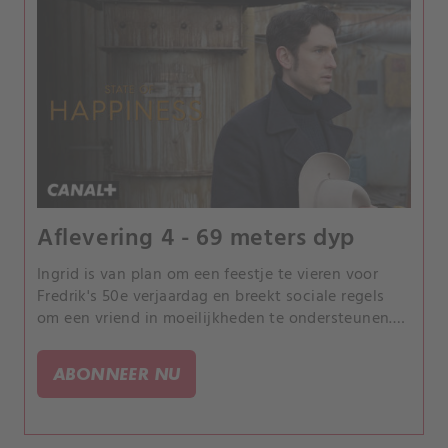
Aflevering 4 - 69 meters dyp
Ingrid is van plan om een ​​feestje te vieren voor
Fredrik's 50e verjaardag en breekt sociale regels
om een ​​vriend in moeilijkheden te ondersteunen.
Christian en de andere duikers bij de Ocean Viking
nemen elke dag risico's op het werk en die worden
ABONNEER NU
steeds groter.