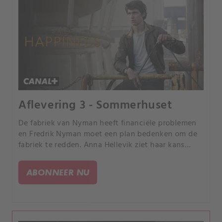
Aflevering 3 - Sommerhuset
De fabriek van Nyman heeft financiële problemen
en Fredrik Nyman moet een plan bedenken om de
fabriek te redden. Anna Hellevik ziet haar kans
schoon om haar schoonvader te helpen en begint
achter Fredriks een plannetje te smeden.
ABONNEER NU