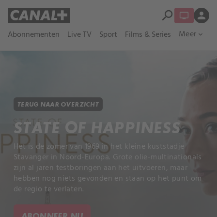
search
person
Meer
Abonnementen
Live TV
Sport
Films & Series
expand_more
TERUG NAAR OVERZICHT
STATE OF HAPPINESS
Het is de zomer van 1969 in het kleine kuststadje
Stavanger in Noord-Europa. Grote olie-multinationals
zijn al jaren testboringen aan het uitvoeren, maar
hebben nog niets gevonden en staan op het punt om
de regio te verlaten.
ABONNEER NU