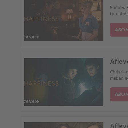
Phillips
Dirdal V
ABON
Aflev
Christia
maken ee
ABON
Aflev