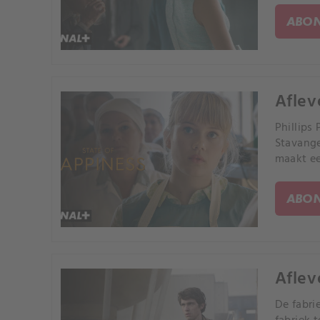
ABON
Aflev
Phillips
Stavange
maakt ee
ABON
Aflev
De fabri