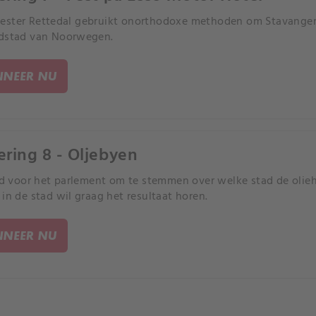
ster Rettedal gebruikt onorthodoxe methoden om Stavanger 
fdstad van Noorwegen.
NEER NU
ering 8 - Oljebyen
ijd voor het parlement om te stemmen over welke stad de ol
 in de stad wil graag het resultaat horen.
NEER NU