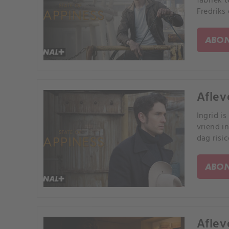
fabriek 
Fredriks
ABON
Aflev
Ingrid is
vriend i
dag risi
ABON
Afleve