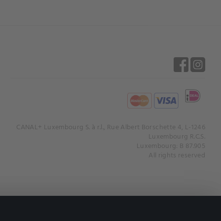
CANAL+ Luxembourg S. à r.l., Rue Albert Borschette 4, L-1246
Luxembourg R.C.S.
Luxembourg: B 87.905
All rights reserved