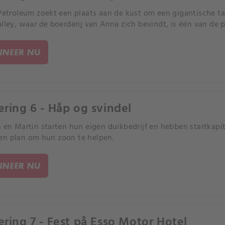
 Petroleum zoekt een plaats aan de kust om een ​​gigantische 
alley, waar de boerderij van Anna zich bevindt, is één van de 
NEER NU
ering 6 - Håp og svindel
n en Martin starten hun eigen duikbedrijf en hebben startkapi
n plan om hun zoon te helpen.
NEER NU
ering 7 - Fest på Esso Motor Hotel