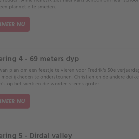
te redden. Anna Hellevik ziet haar kans schoon om haar schoo
 een plannetje te smeden.
NEER NU
ering 4 - 69 meters dyp
 van plan om een ​​feestje te vieren voor Fredrik's 50e verjaarda
n moeilijkheden te ondersteunen. Christian en de andere duik
co's op het werk en die worden steeds groter.
NEER NU
ring 5 - Dirdal valley