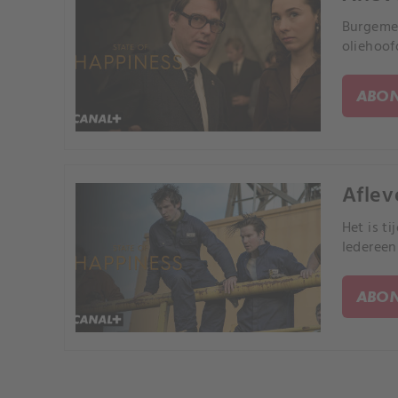
Burgemee
oliehoo
ABON
Aflev
Het is t
Iedereen
ABON