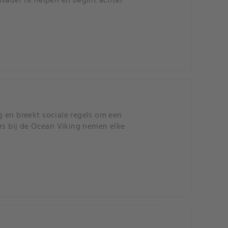
nvader te helpen en begint achter
g en breekt sociale regels om een ​​
ers bij de Ocean Viking nemen elke