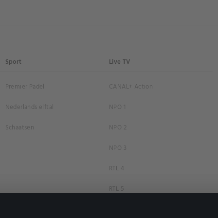
Sport
Live TV
Premier Padel
CANAL+ Action
Nederlands elftal
NPO 1
Schaatsen
NPO 2
NPO 3
RTL 4
RTL 5
RTL 7