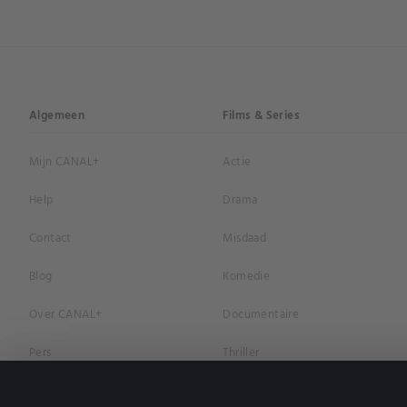
Algemeen
Films & Series
Mijn CANAL+
Actie
Help
Drama
Contact
Misdaad
Blog
Komedie
Over CANAL+
Documentaire
Pers
Thriller
Vacatures
Geschiedenis