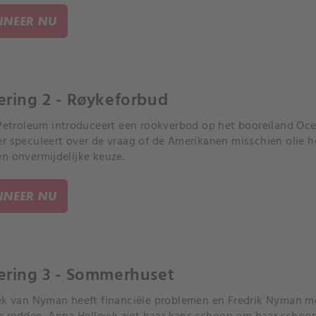
NEER NU
ering 2 - Røykeforbud
 Petroleum introduceert een rookverbod op het booreiland Oce
r speculeert over de vraag of de Amerikanen misschien olie 
n onvermijdelijke keuze.
NEER NU
ering 3 - Sommerhuset
ek van Nyman heeft financiële problemen en Fredrik Nyman 