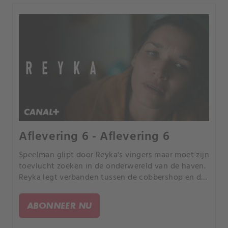
Aflevering 6 - Aflevering 6
Speelman glipt door Reyka's vingers maar moet zijn
toevlucht zoeken in de onderwereld van de haven.
Reyka legt verbanden tussen de cobbershop en de
moorden op Lover's Lane, maar worstelt om de
identiteit van de moordenaar te ontrafelen.
ABONNEER NU