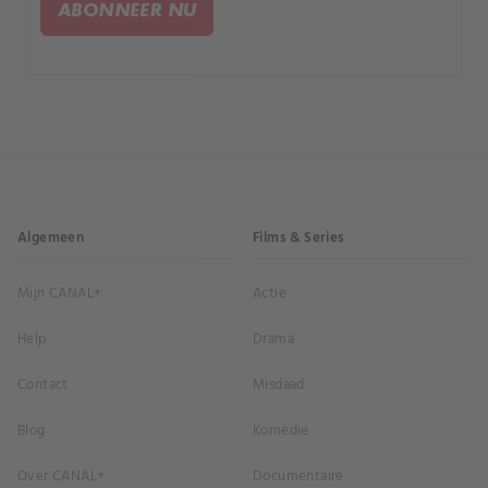
ABONNEER NU
voegen en bereidt zich voor om te ontsnappen.
Algemeen
Films & Series
Mijn CANAL+
Actie
Help
Drama
Contact
Misdaad
Blog
Komedie
Over CANAL+
Documentaire