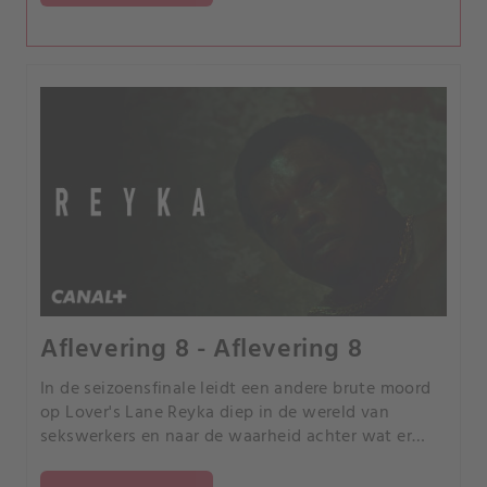
Aflevering 8 - Aflevering 8
In de seizoensfinale leidt een andere brute moord
op Lover's Lane Reyka diep in de wereld van
sekswerkers en naar de waarheid achter wat er
met de moeder van Jodie is gebeurd. Speelman
overtuigt Jodie om zich bij hem op het schip te