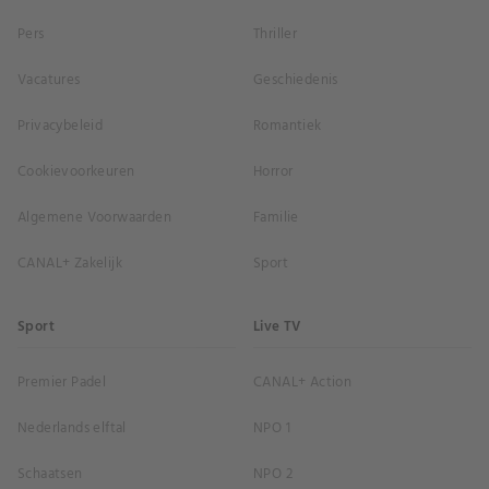
Pers
Thriller
Vacatures
Geschiedenis
Privacybeleid
Romantiek
Cookievoorkeuren
Horror
Algemene Voorwaarden
Familie
CANAL+ Zakelijk
Sport
Sport
Live TV
Premier Padel
CANAL+ Action
Nederlands elftal
NPO 1
Schaatsen
NPO 2