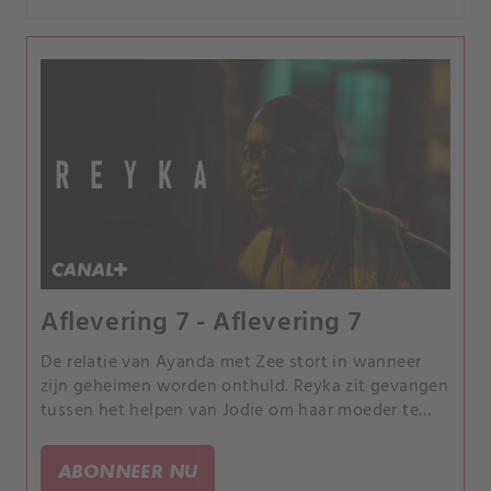
Aflevering 7 - Aflevering 7
De relatie van Ayanda met Zee stort in wanneer
zijn geheimen worden onthuld. Reyka zit gevangen
tussen het helpen van Jodie om haar moeder te
vinden, problemen met Elsa en het verbinden van
de punten in haar duistere verleden.
ABONNEER NU