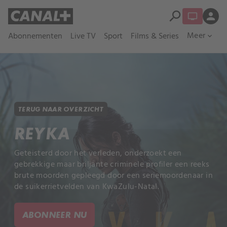
search
person
Meer
Abonnementen
Live TV
Sport
Films & Series
expand_more
TERUG NAAR OVERZICHT
REYKA
Geteisterd door het verleden, onderzoekt een
gebrekkige maar briljante criminele profiler een reeks
brute moorden gepleegd door een seriemoordenaar in
de suikerrietvelden van KwaZulu-Natal.
ABONNEER NU