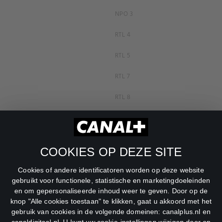
NPO 3
RTL 4
RTL 5
RTL 7
RTL 8
RTL Z
SBS6
COOKIES OP DEZE SITE
Net5
Cookies of andere identificatoren worden op deze website
Veronica
gebruikt voor functionele, statistische en marketingdoeleinden
en om gepersonaliseerde inhoud weer te geven. Door op de
DreamWorks Channel
knop "Alle cookies toestaan" te klikken, gaat u akkoord met het
gebruik van cookies in de volgende domeinen: canalplus.nl en