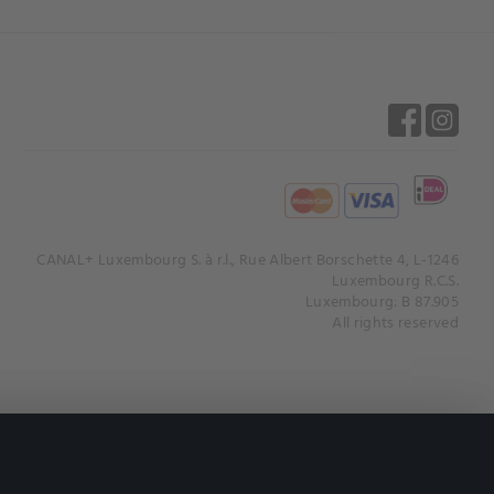
CANAL+ Luxembourg S. à r.l., Rue Albert Borschette 4, L-1246
Luxembourg R.C.S.
Luxembourg: B 87.905
All rights reserved