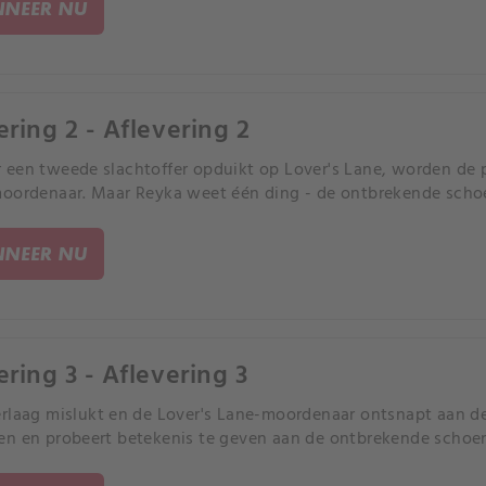
NEER NU
ering 2 - Aflevering 2
een tweede slachtoffer opduikt op Lover's Lane, worden de p
oordenaar. Maar Reyka weet één ding - de ontbrekende schoen
NEER NU
ering 3 - Aflevering 3
rlaag mislukt en de Lover's Lane-moordenaar ontsnapt aan de 
n en probeert betekenis te geven aan de ontbrekende schoe