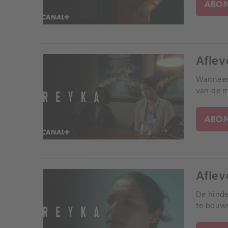
ABON
Aflev
Wanneer 
van de m
ABON
Aflev
De hinde
te bouwe