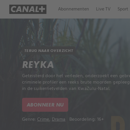
Abonnementen
Live TV
Sport
TERUG NAAR OVERZICHT
REYKA
Geteisterd door het verleden, onderzoekt een gebre
criminele profiler een reeks brute moorden geplee
in de suikerrietvelden van KwaZulu-Natal.
ABONNEER NU
Genre:
Crime
,
Drama
Beoordeling: 16+