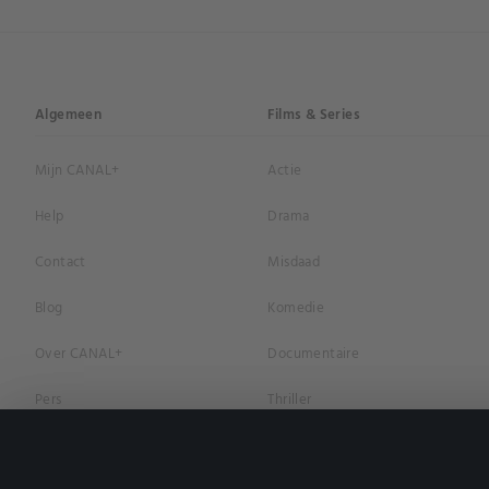
Algemeen
Films & Series
Mijn CANAL+
Actie
Help
Drama
Contact
Misdaad
Blog
Komedie
Over CANAL+
Documentaire
Pers
Thriller
Vacatures
Geschiedenis