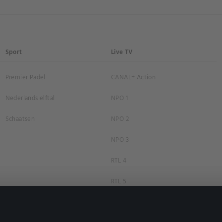
Sport
Live TV
Premier Padel
CANAL+ Action
Nederlands elftal
NPO 1
Schaatsen
NPO 2
NPO 3
RTL 4
RTL 5
RTL 7