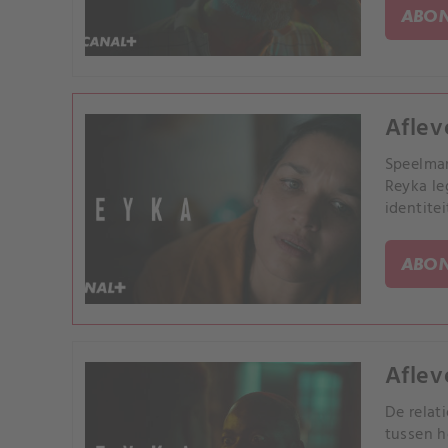
ABON
Aflev
Speelman
Reyka le
identite
ABON
Aflev
De relat
tussen h