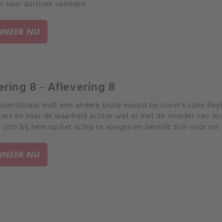
n haar duistere verleden.
NEER NU
ering 8 - Aflevering 8
izoensfinale leidt een andere brute moord op Lover's Lane Rey
ers en naar de waarheid achter wat er met de moeder van Jod
 zich bij hem op het schip te voegen en bereidt zich voor om
NEER NU