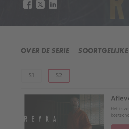
OVER DE SERIE
SOORTGELIJKE 
S1
S2
Aflev
Het is z
kostscho