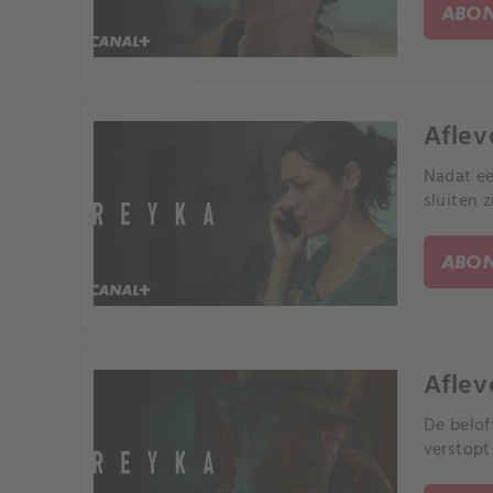
ABON
Aflev
Nadat ee
sluiten 
ABON
Aflev
De belof
verstopt