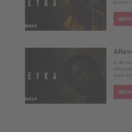
punten i
ABON
Aflev
In de se
sekswerk
Jodie om
ABON