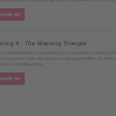
Dan blijkt echter dat deze zaak voor Anna-Maria wel heel dicht
NEER NU
ering 4 - The Warning Triangle
is weer hersteld na haar ongeluk en mag meteen helpen bij 
 in haar auto onder de sneeuw wordt aangetroffen. Zij heef
rbank is doodgevroren.
NEER NU