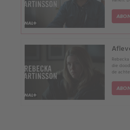
vallen. 
ABON
Aflev
Rebecka 
die dood
de achte
ABON