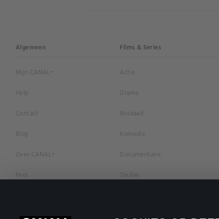
Algemeen
Films & Series
Mijn CANAL+
Actie
Help
Drama
Contact
Misdaad
Blog
Komedie
Over CANAL+
Documentaire
Pers
Thriller
Vacatures
Geschiedenis
Privacybeleid
Romantiek