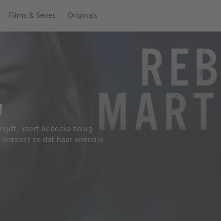
Films & Series
Originals
N
ijdt, keert Rebecka terug
l ontdekt ze dat haar vriendin