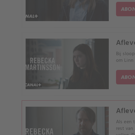
ABON
Aflev
Bij sloo
om Linn 
ABON
Aflev
Als een 
rest van