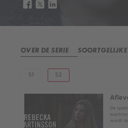
OVER DE SERIE
SOORTGELIJKE 
S1
S2
Aflev
De spann
wantrouw
wordt de
geslote