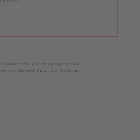
bij komt.
het onderzoek naar een jonge vrouw
t een hoofdwond, maar haar baby op