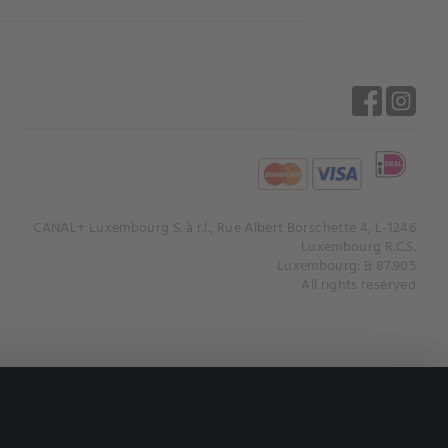
CANAL+ Luxembourg S. à r.l., Rue Albert Borschette 4, L-1246
Luxembourg R.C.S.
Luxembourg: B 87.905
All rights reserved