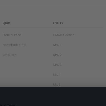
Sport
Live TV
Premier Padel
CANAL+ Action
Nederlands elftal
NPO 1
Schaatsen
NPO 2
NPO 3
RTL 4
RTL 5
RTL 7
RTL 8