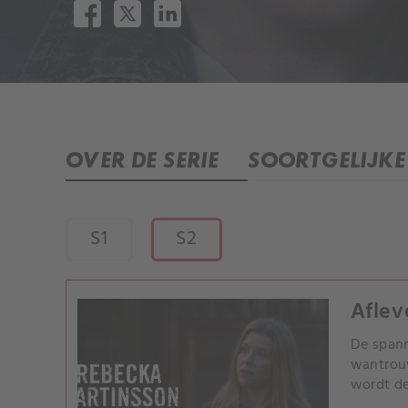
OVER DE SERIE
SOORTGELIJKE 
S1
S2
Aflev
De spann
wantrouw
wordt de
geslote