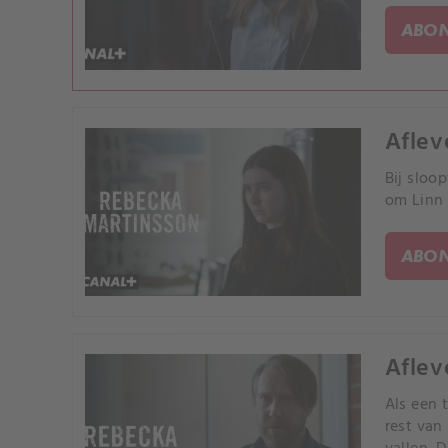
ABON
Aflev
Bij sloo
om Linn 
ABON
Aflev
Als een 
rest van