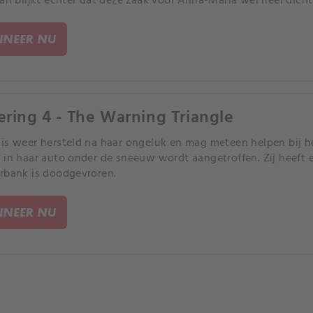
Dan blijkt echter dat deze zaak voor Anna-Maria wel heel dicht
NEER NU
ering 4 - The Warning Triangle
is weer hersteld na haar ongeluk en mag meteen helpen bij 
 in haar auto onder de sneeuw wordt aangetroffen. Zij heef
rbank is doodgevroren.
NEER NU