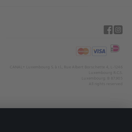
CANAL+ Luxembourg S. à r.l., Rue Albert Borschette 4, L-1246
Luxembourg R.C.S.
Luxembourg: B 87.905
All rights reserved