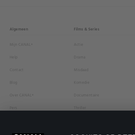
Algemeen
Films & Series
Mijn CANAL+
Actie
Help
Drama
Contact
Misdaad
Blog
Komedie
Over CANAL+
Documentaire
Pers
Thriller
Vacatures
Geschiedenis
Privacybeleid
Romantiek