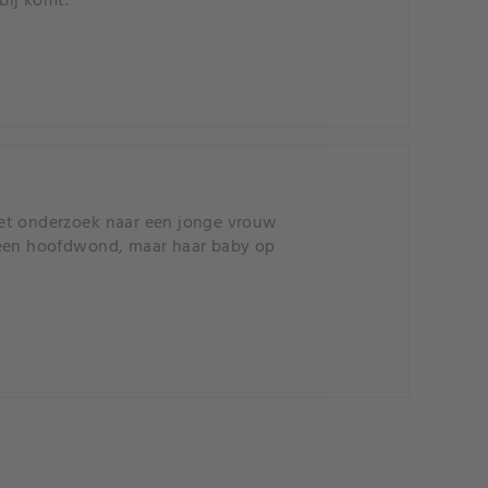
bij komt.
het onderzoek naar een jonge vrouw
t een hoofdwond, maar haar baby op