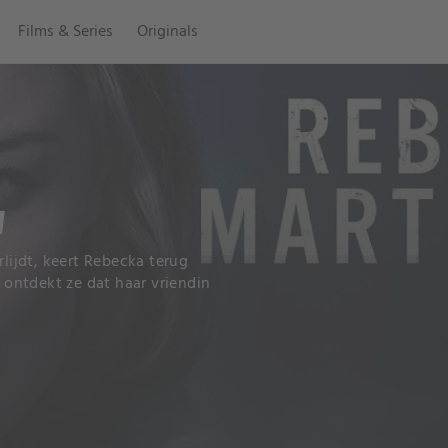
Films & Series
Originals
N
ijdt, keert Rebecka terug
l ontdekt ze dat haar vriendin