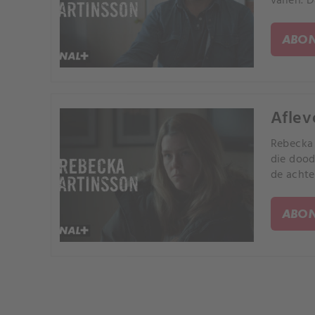
vallen. 
ABON
Aflev
Rebecka 
die dood
de achte
ABON