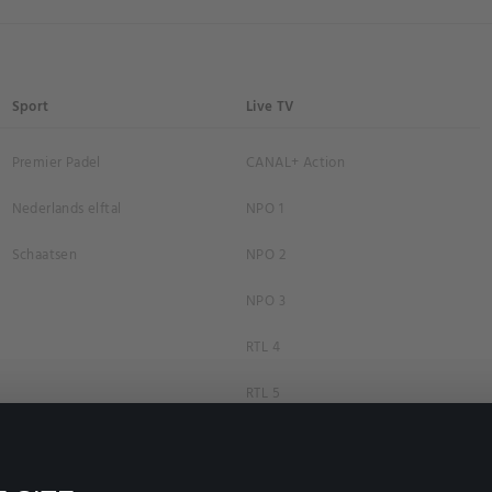
Sport
Live TV
Premier Padel
CANAL+ Action
Nederlands elftal
NPO 1
Schaatsen
NPO 2
NPO 3
RTL 4
RTL 5
RTL 7
RTL 8