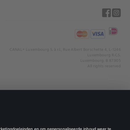
CANAL+ Luxembourg S. à r.l., Rue Albert Borschette 4, L-1246
Luxembourg R.C.S.
Luxembourg: B 87.905
All rights reserved
marketingdoeleinden en om gepersonaliseerde inhoud weer te