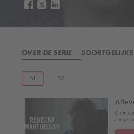
OVER DE SERIE
SOORTGELIJKE 
S1
S2
Aflev
Op midzo
aangetro