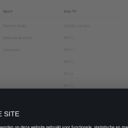
Sport
Live TV
Premier Padel
CANAL+ Action
Nederlands elftal
NPO 1
Schaatsen
NPO 2
NPO 3
RTL 4
RTL 5
RTL 7
RTL 8
 SITE
RTL Z
n worden op deze website gebruikt voor functionele, statistische en 