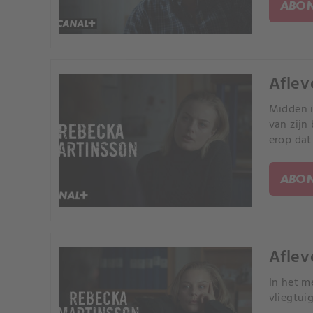
ABON
Aflev
Midden i
van zijn
erop dat
ABON
Aflev
In het m
vliegtui