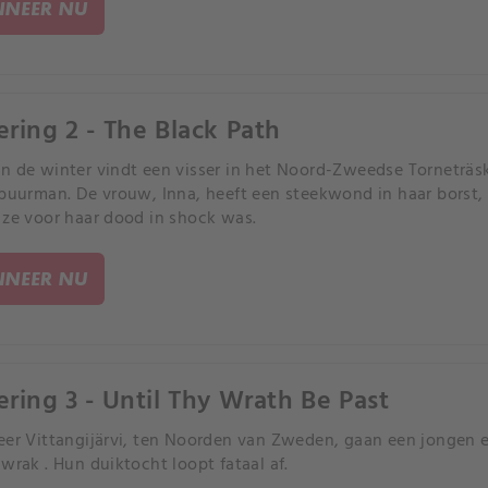
NEER NU
ering 2 - The Black Path
n de winter vindt een visser in het Noord-Zweedse Torneträsk
 buurman. De vrouw, Inna, heeft een steekwond in haar borst
 ze voor haar dood in shock was.
NEER NU
ering 3 - Until Thy Wrath Be Past
eer Vittangijärvi, ten Noorden van Zweden, gaan een jongen 
gwrak . Hun duiktocht loopt fataal af.