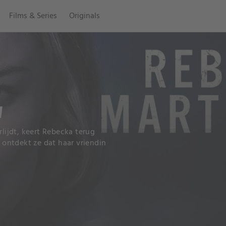
Films & Series
Originals
N
ijdt, keert Rebecka terug
l ontdekt ze dat haar vriendin