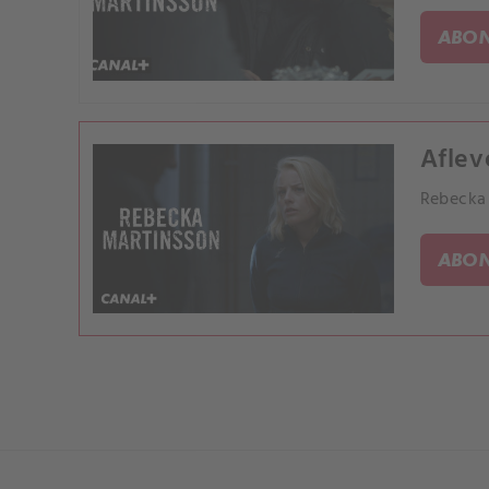
ABON
Aflev
Rebecka 
ABON