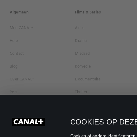
Algemeen
Films & Series
Mijn CANAL+
Actie
Help
Drama
Contact
Misdaad
Blog
Komedie
Over CANAL+
Documentaire
Pers
Thriller
Vacatures
Geschiedenis
Privacybeleid
Romantiek
COOKIES OP DEZE
Cookievoorkeuren
Horror
Cookies of andere identificatore