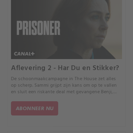
Aflevering 2 - Har Du en Stikker?
De schoonmaakcampagne in The House zet alles
op scherp. Sammi grijpt zijn kans om op te vallen
en sluit een riskante deal met gevangene Benji,
terwijl Miriam, door de schuld van haar zoon,
ongewild de poort opent voor nieuwe smokkel.
ABONNEER NU