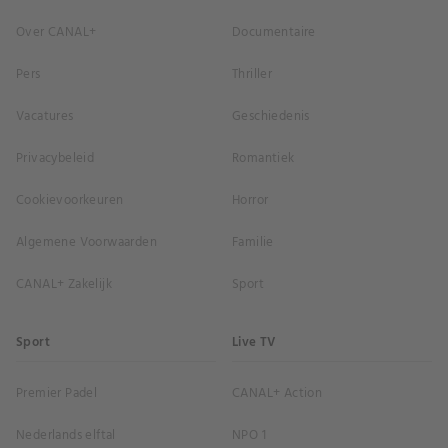
Over CANAL+
Documentaire
Pers
Thriller
Vacatures
Geschiedenis
Privacybeleid
Romantiek
Cookievoorkeuren
Horror
Algemene Voorwaarden
Familie
CANAL+ Zakelijk
Sport
Sport
Live TV
Premier Padel
CANAL+ Action
Nederlands elftal
NPO 1