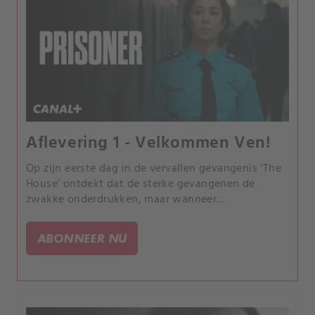
Aflevering 1 - Velkommen Ven!
Op zijn eerste dag in de vervallen gevangenis ‘The
House’ ontdekt dat de sterke gevangenen de
zwakke onderdrukken, maar wanneer
afdelingshoofd Gert een nultolerantiebeleid
invoert om sluiting te voorkomen, komt de
ABONNEER NU
machtsbalans onder druk te staan.