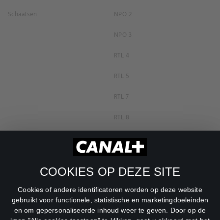
Schaatsen
NPO 2
NPO 3
RTL 4
RTL 5
RTL 7
RTL 8
RTL Z
SBS6
COOKIES OP DEZE SITE
Net5
Cookies of andere identificatoren worden op deze website
Veronica
gebruikt voor functionele, statistische en marketingdoeleinden
en om gepersonaliseerde inhoud weer te geven. Door op de