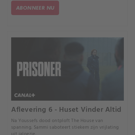
in de problemen komt en de bendes steeds
ABONNEER NU
riskantere methoden gebruiken.
Aflevering 6 - Huset Vinder Altid
Na Youssefs dood ontploft The House van
spanning. Sammi saboteert stiekem zijn vrijlating
uit jaloezie.