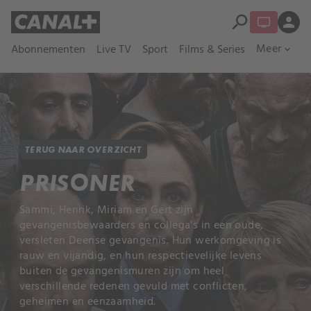
search
person
Meer
Abonnementen
Live TV
Sport
Films & Series
expand_more
TERUG NAAR OVERZICHT
PRISONER
Sammi, Henrik, Miriam en Gert zijn
gevangenisbewaarders en collega's in een oude,
versleten Deense gevangenis. Hun werkomgeving is
rauw en vijandig, en hun respectievelijke levens
buiten de gevangenismuren zijn om heel
verschillende redenen gevuld met conflicten,
geheimen en eenzaamheid.