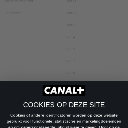
Nederlands elftal
NPO 1
Schaatsen
NPO 2
NPO 3
RTL 4
RTL 5
RTL 7
RTL 8
RTL Z
SBS6
COOKIES OP DEZE SITE
Net5
Cookies of andere identificatoren worden op deze website
Veronica
gebruikt voor functionele, statistische en marketingdoeleinden
en om gepersonaliseerde inhoud weer te geven. Door op de