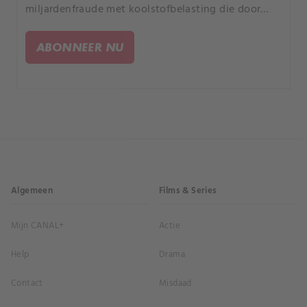
miljardenfraude met koolstofbelasting die door
Franse media "de fraude van de eeuw" werd
genoemd.
ABONNEER NU
Algemeen
Films & Series
Mijn CANAL+
Actie
Help
Drama
Contact
Misdaad