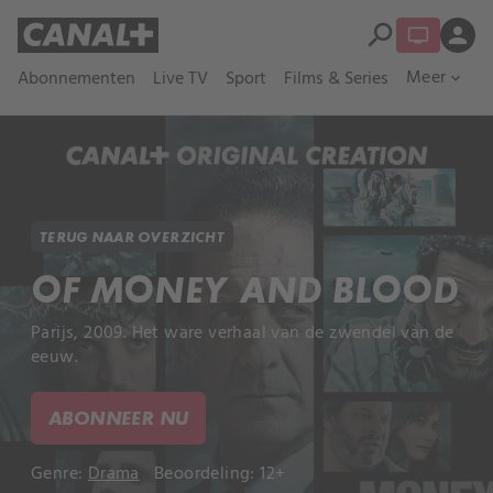
search
person
Meer
Abonnementen
Live TV
Sport
Films & Series
expand_more
TERUG NAAR OVERZICHT
OF MONEY AND BLOOD
Parijs, 2009. Het ware verhaal van de zwendel van de
eeuw.
ABONNEER NU
Genre:
Drama
Beoordeling: 12+