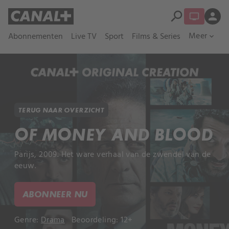
search
person
Meer
Abonnementen
Live TV
Sport
Films & Series
expand_more
TERUG NAAR OVERZICHT
OF MONEY AND BLOOD
Parijs, 2009. Het ware verhaal van de zwendel van de
eeuw.
ABONNEER NU
Genre:
Drama
Beoordeling: 12+