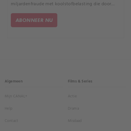
miljardenfraude met koolstofbelasting die door
Franse media "de fraude van de eeuw" werd
genoemd.
ABONNEER NU
Algemeen
Films & Series
Mijn CANAL+
Actie
Help
Drama
Contact
Misdaad