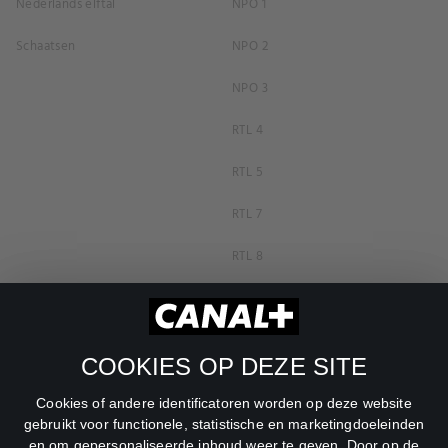
Nederlands elftal
NPO 1
Schaatsen
NPO 2
NPO 3
RTL 4
RTL 5
RTL 7
RTL 8
RTL Z
SBS6
COOKIES OP DEZE SITE
Net5
Cookies of andere identificatoren worden op deze website
Veronica
gebruikt voor functionele, statistische en marketingdoeleinden
en om gepersonaliseerde inhoud weer te geven. Door op de