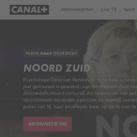
Abonnementen
Live TV
Sport
TERUG NAAR OVERZICHT
NOORD ZUID
Psychologe Dana van Randwyck is na haar scheidin
jaar getrouwd is geweest, van Amsterdam-Zuid naa
Amsterdam-Noord verhuisd. Als teamleider van he
verschillende misdaden oplossen en tegelijk same
puber van 16, haar privéleven weer op de rit zien te 
ABONNEER NU