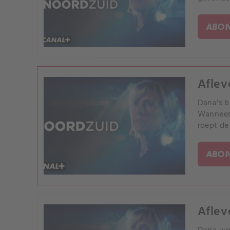
ABON
Aflev
Dana's b
Wanneer 
roept de
ABON
Aflev