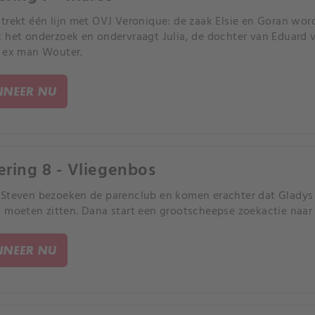
trekt één lijn met OVJ Veronique: de zaak Elsie en Goran wo
 het onderzoek en ondervraagt Julia, de dochter van Eduard
 ex man Wouter.
NEER NU
ering 8 - Vliegenbos
Steven bezoeken de parenclub en komen erachter dat Glady
 moeten zitten. Dana start een grootscheepse zoekactie naa
NEER NU