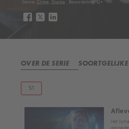
Genre:
Crime
,
Drama
Beoordeling: 12+
OVER DE SERIE
SOORTGELIJKE 
S1
Afleve
Het lich
gevonden