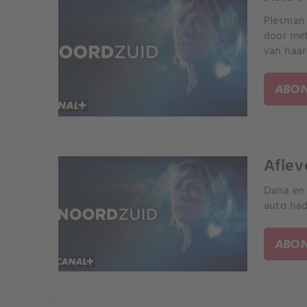
Plesman 
door met
van haar
ABON
Aflev
Dana en 
auto had
ABON