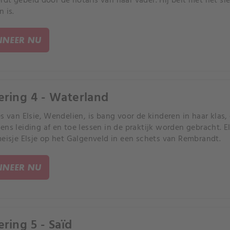
dt gebeld door de notaris van haar vader. Hij belt met het sl
 is.
NEER NU
ering 4 - Waterland
es van Elsie, Wendelien, is bang voor de kinderen in haar klas, 
ens leiding af en toe lessen in de praktijk worden gebracht. E
meisje Elsje op het Galgenveld in een schets van Rembrandt.
NEER NU
ering 5 - Saïd