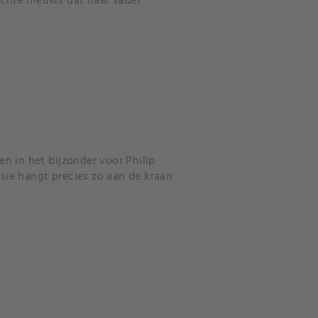
echte nieuws dat haar vader
en in het bijzonder voor Philip
lsie hangt precies zo aan de kraan