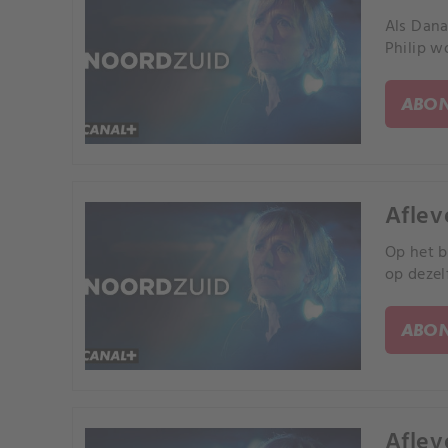
Als Dana
Philip w
ABON
Aflev
Op het b
op dezel
ABON
Aflev