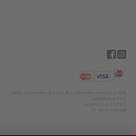
CANAL+ Luxembourg S. à r.l., Rue Albert Borschette 4, L-1246
Luxembourg R.C.S.
Luxembourg: B 87.905
All rights reserved