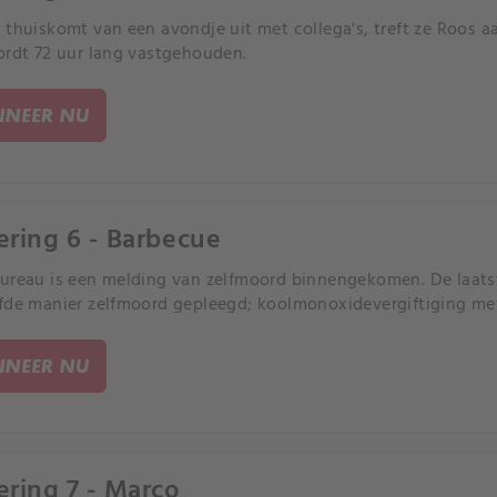
 thuiskomt van een avondje uit met collega's, treft ze Roos a
ordt 72 uur lang vastgehouden.
NEER NU
ering 6 - Barbecue
ureau is een melding van zelfmoord binnengekomen. De laat
fde manier zelfmoord gepleegd; koolmonoxidevergiftiging me
NEER NU
ering 7 - Marco