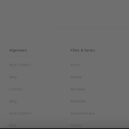
Algemeen
Films & Series
Mijn CANAL+
Actie
Help
Drama
Contact
Misdaad
Blog
Komedie
Over CANAL+
Documentaire
Pers
Thriller