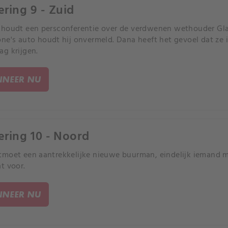
ering 9 - Zuid
 houdt een persconferentie over de verdwenen wethouder Gl
ne's auto houdt hij onvermeld. Dana heeft het gevoel dat ze 
g krijgen.
NEER NU
ering 10 - Noord
moet een aantrekkelijke nieuwe buurman, eindelijk iemand me
t voor.
NEER NU