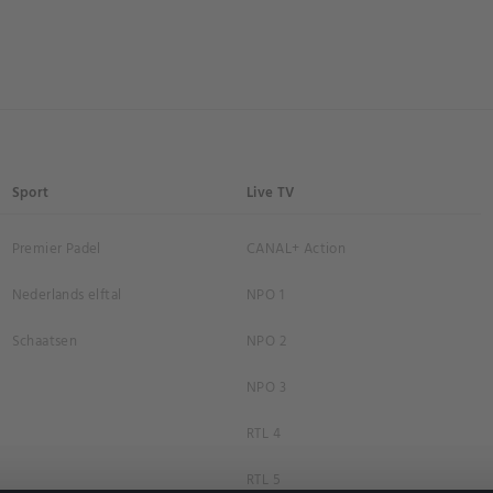
Sport
Live TV
Premier Padel
CANAL+ Action
Nederlands elftal
NPO 1
Schaatsen
NPO 2
NPO 3
RTL 4
RTL 5