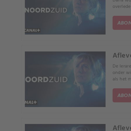
Dana wor
overleden
ABON
Aflev
De lerar
onder wi
als het 
ABON
Aflev