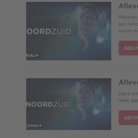
Aflev
Plesman
aan Simo
boven ma
ABON
Aflev
Dana ont
werk gaa
ABON