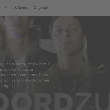
Films & Series
Originals
g van Wouter, met wie ze 19
r een volksbuurt in
t rechercheteam moet Dana
n met haar dochter Roos, een
krijgen.