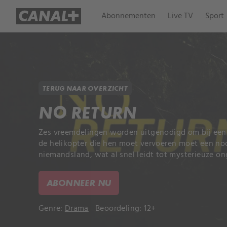
Abonnementen
Live TV
Sport
TERUG NAAR OVERZICHT
NO RETURN
Zes vreemdelingen worden uitgenodigd om bij een m
de helikopter die hen moet vervoeren moet een n
niemandsland, wat al snel leidt tot mysterieuze o
ABONNEER NU
Genre:
Drama
Beoordeling: 12+