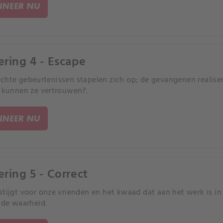
NEER NU
ering 4 - Escape
chte gebeurtenissen stapelen zich op; de gevangenen realisere
e kunnen ze vertrouwen?.
NEER NU
ering 5 - Correct
stijgt voor onze vrienden en het kwaad dat aan het werk is i
j de waarheid.