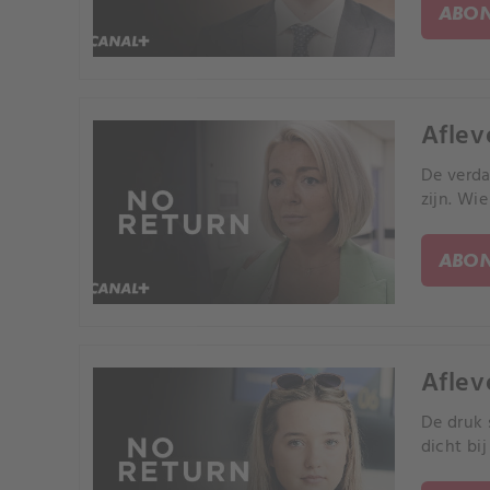
ABON
Aflev
De verda
zijn. Wi
ABON
Aflev
De druk 
dicht bi