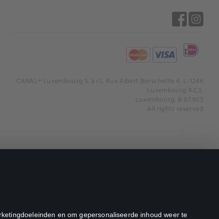
CANAL+ Luxembourg S. à r.l., Rue Albert Borschette 4, L-1246
Luxembourg R.C.S.
Luxembourg: B 87.905
All rights reserved
marketingdoeleinden en om gepersonaliseerde inhoud weer te