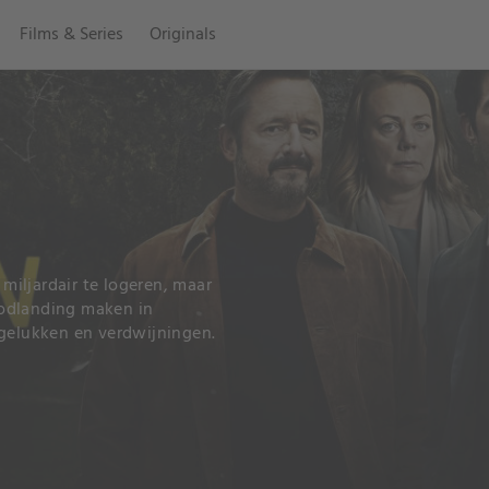
Films & Series
Originals
iljardair te logeren, maar
oodlanding maken in
ngelukken en verdwijningen.