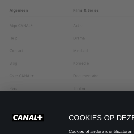
Algemeen
Films & Series
Mijn CANAL+
Actie
Help
Drama
Contact
Misdaad
Blog
Komedie
Over CANAL+
Documentaire
Pers
Thriller
Vacatures
Geschiedenis
Privacybeleid
Romantiek
COOKIES OP DEZE
Cookievoorkeuren
Horror
Cookies of andere identificatore