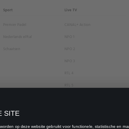
Sport
Live TV
Premier Padel
CANAL+ Action
Nederlands elftal
NPO 1
Schaatsen
NPO 2
NPO 3
RTL 4
RTL 5
RTL 7
RTL 8
 SITE
RTL Z
n worden op deze website gebruikt voor functionele, statistische en 