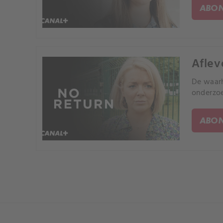
ABON
Aflev
De waarh
onderzoe
ABON