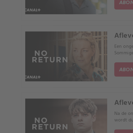
ABON
Aflev
Een onge
Sommigen
ABON
Aflev
Na de on
wordt du