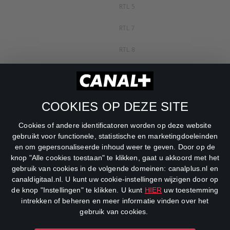
RTL 5
RTL 7
RTL 8
RTL Z
SBS6
COOKIES OP DEZE SITE
Net5
Cookies of andere identificatoren worden op deze website
Veronica
gebruikt voor functionele, statistische en marketingdoeleinden
en om gepersonaliseerde inhoud weer te geven. Door op de
DreamWorks Channel
knop "Alle cookies toestaan" te klikken, gaat u akkoord met het
gebruik van cookies in de volgende domeinen: canalplus.nl en
canaldigitaal.nl. U kunt uw cookie-instellingen wijzigen door op
de knop "Instellingen" te klikken. U kunt
HIER
uw toestemming
intrekken of beheren en meer informatie vinden over het
gebruik van cookies.