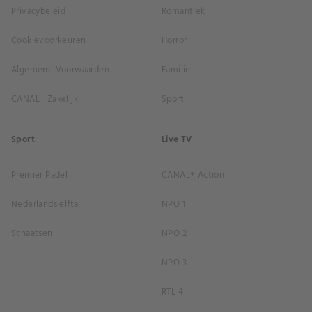
Privacybeleid
Romantiek
Cookievoorkeuren
Horror
Algemene Voorwaarden
Familie
CANAL+ Zakelijk
Sport
Sport
Live TV
Premier Padel
CANAL+ Action
Nederlands elftal
NPO 1
Schaatsen
NPO 2
NPO 3
RTL 4