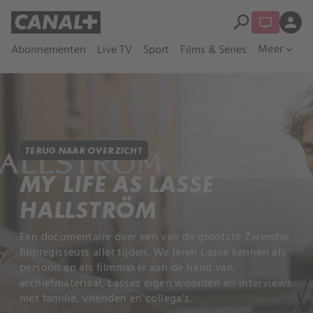
search
person
Meer
Abonnementen
Live TV
Sport
Films & Series
expand_more
TERUG NAAR OVERZICHT
MY LIFE AS LASSE
HALLSTRÖM
Een documentaire over een van de grootste Zweedse
filmregisseurs aller tijden. We leren Lasse kennen als
persoon en als filmmaker aan de hand van
archiefmateriaal, Lasses eigen woorden en interviews
met familie, vrienden en collega's.