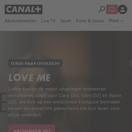
search
person
Meer
Abonnementen
Live TV
Sport
Films & Series
expand_more
TERUG NAAR OVERZICHT
LOVE ME
Liefde kan op de meest ongelegen momenten
verschijnen, zoals voor Clara (30), Glen (50) en Aaron
(20), die zich op een emotioneel kruispunt bevinden
na een onverwachte gebeurtenis die hun leven voor
altijd verandert.
ABONNEER NU