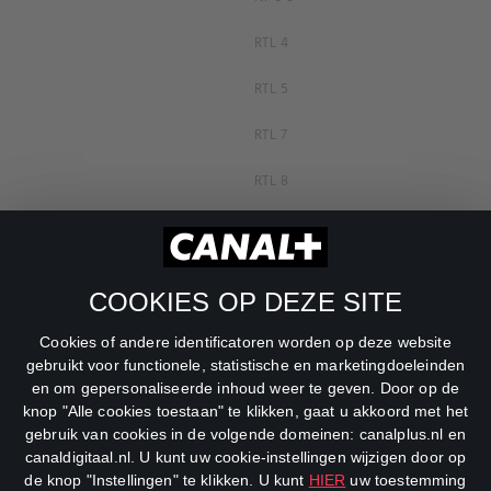
RTL 4
RTL 5
RTL 7
RTL 8
RTL Z
SBS6
COOKIES OP DEZE SITE
Net5
Cookies of andere identificatoren worden op deze website
Veronica
gebruikt voor functionele, statistische en marketingdoeleinden
en om gepersonaliseerde inhoud weer te geven. Door op de
DreamWorks Channel
knop "Alle cookies toestaan" te klikken, gaat u akkoord met het
gebruik van cookies in de volgende domeinen: canalplus.nl en
canaldigitaal.nl. U kunt uw cookie-instellingen wijzigen door op
de knop "Instellingen" te klikken. U kunt
HIER
uw toestemming