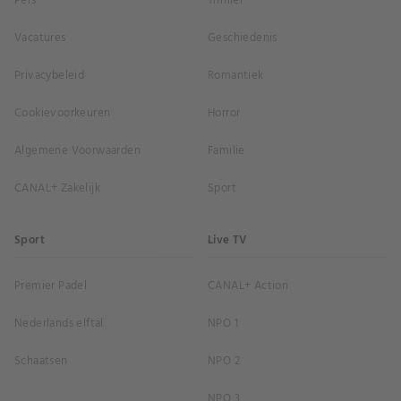
Pers
Thriller
Vacatures
Geschiedenis
Privacybeleid
Romantiek
Cookievoorkeuren
Horror
Algemene Voorwaarden
Familie
CANAL+ Zakelijk
Sport
Sport
Live TV
Premier Padel
CANAL+ Action
Nederlands elftal
NPO 1
Schaatsen
NPO 2
NPO 3