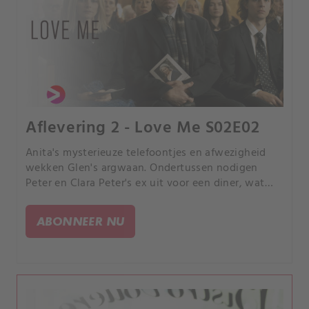
Aflevering 2 - Love Me S02E02
Anita's mysterieuze telefoontjes en afwezigheid
wekken Glen's argwaan. Ondertussen nodigen
Peter en Clara Peter's ex uit voor een diner, wat
leidt tot een verhitte confrontatie waarbij Peter
een DNA-test eist.
ABONNEER NU