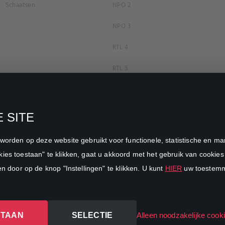
Schaatsen
NPO 2
NPO 3
RTL 4
RTL 5
RTL 7
RTL 8
 SITE
RTL Z
n worden op deze website gebruikt voor functionele, statistische en 
SBS6
ies toestaan" te klikken, gaat u akkoord met het gebruik van cookies 
en door op de knop "Instellingen" te klikken. U kunt
HIER
uw toestemmi
Net5
Veronica
STAAN
SELECTIE
DreamWorks Channel
Alleen noodzakelijke cook