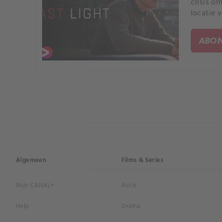
crisis o
locatie 
ABON
Algemeen
Films & Series
Mijn CANAL+
Actie
Help
Drama