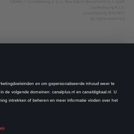
CANAL+ Luxembourg S. à r.l., Rue Albert Borschette 4, L-1246
Luxembourg R.C.S.
Luxembourg: B 87.905
All rights reserved
marketingdoeleinden en om gepersonaliseerde inhoud weer te
in de volgende domeinen: canalplus.nl en canaldigitaal.nl. U
ng intrekken of beheren en meer informatie vinden over het
ies