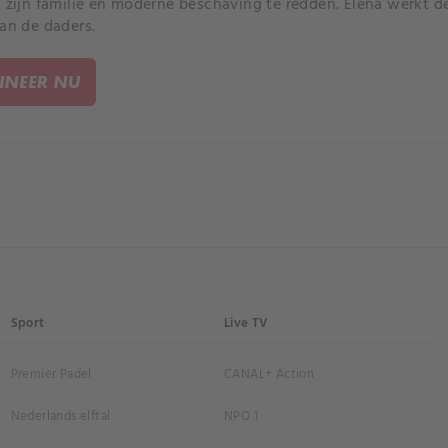
m zijn familie en moderne beschaving te redden. Elena werkt 
van de daders.
NEER NU
Sport
Live TV
Premier Padel
CANAL+ Action
Nederlands elftal
NPO 1