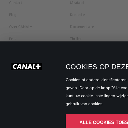
Contact
Misdaad
Blog
Komedie
Over CANAL+
Documentaire
Pers
Thriller
Vacatures
Geschiedenis
Privacybeleid
Romantiek
COOKIES OP DEZE
Cookievoorkeuren
Horror
Cookies of andere identificatore
Algemene Voorwaarden
Familie
geven. Door op de knop "Alle cook
kunt uw cookie-instellingen wijzig
CANAL+ Zakelijk
Sport
gebruik van cookies.
ALLE COOKIES TOE