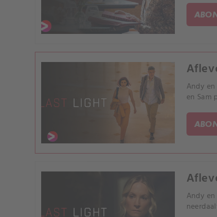
ABON
Aflev
Andy en 
en Sam p
ABON
Aflev
Andy en 
neerdaal