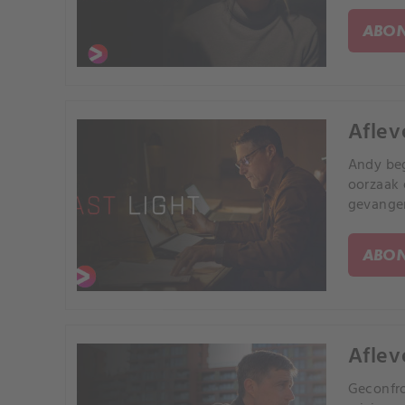
ABON
Aflev
Andy beg
oorzaak 
gevange
ABON
Aflev
Geconfro