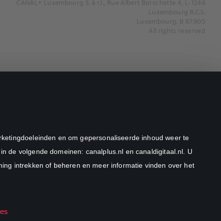
CANAL+ Luxembourg S. à r.l., Rue Albert Borschette 4, L-1246
Luxembourg R.C.S.
Luxembourg: B 87.905
All rights reserved
marketingdoeleinden en om gepersonaliseerde inhoud weer te
in de volgende domeinen: canalplus.nl en canaldigitaal.nl. U
ng intrekken of beheren en meer informatie vinden over het
ies