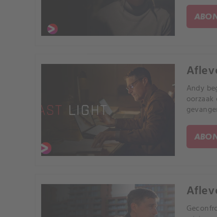
ABON
Aflev
Andy beg
oorzaak 
gevange
ABON
Aflev
Geconfro