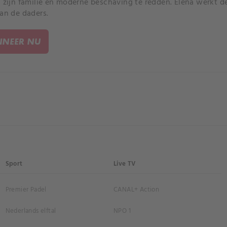
m zijn familie en moderne beschaving te redden. Elena werkt 
van de daders.
NEER NU
Sport
Live TV
Premier Padel
CANAL+ Action
Nederlands elftal
NPO 1