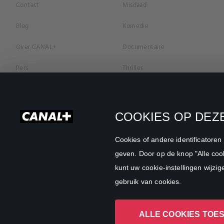
Contact
Misdaad
Blog
Komedie
Over CANAL+
Documentaire
Pers
Thriller
Vacatures
Geschiedenis
Privacybeleid
Romantiek
COOKIES OP DEZE
Cookievoorkeuren
Horror
Cookies of andere identificatore
Algemene Voorwaarden
Familie
geven. Door op de knop "Alle cook
kunt uw cookie-instellingen wijzig
CANAL+ Zakelijk
Sport
gebruik van cookies.
ALLE COOKIES TOE