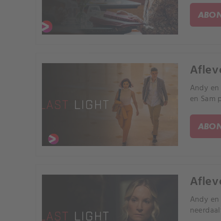
ABON
Aflev
Andy en 
en Sam p
ABON
Aflev
Andy en 
neerdaal