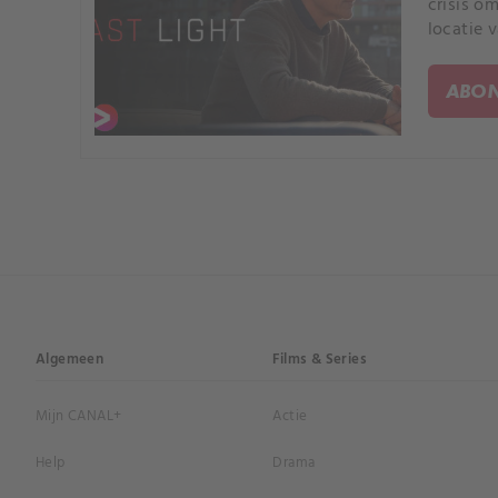
crisis o
locatie 
ABON
Algemeen
Films & Series
Mijn CANAL+
Actie
Help
Drama