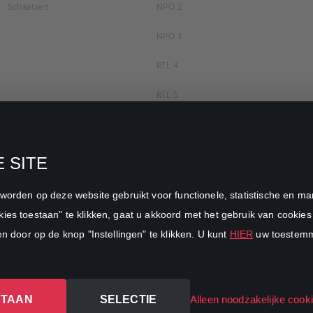
Schaatsen
NPO 2
NPO 3
RTL 4
RTL 5
RTL 7
RTL 8
 SITE
RTL Z
n worden op deze website gebruikt voor functionele, statistische en 
SBS6
ies toestaan" te klikken, gaat u akkoord met het gebruik van cookies 
en door op de knop "Instellingen" te klikken. U kunt
HIER
uw toestemmi
Net5
Veronica
STAAN
SELECTIE
DreamWorks Channel
Alleen noodzakelijke cook