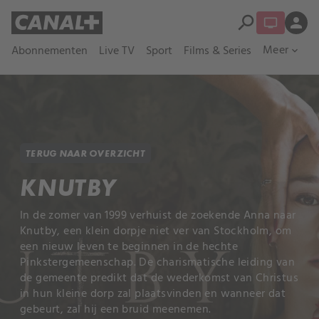
search
person
Meer
Abonnementen
Live TV
Sport
Films & Series
expand_more
TERUG NAAR OVERZICHT
KNUTBY
In de zomer van 1999 verhuist de zoekende Anna naar
Knutby, een klein dorpje niet ver van Stockholm, om
een nieuw leven te beginnen in de hechte
Pinkstergemeenschap. De charismatische leiding van
de gemeente predikt dat de wederkomst van Christus
in hun kleine dorp zal plaatsvinden en wanneer dat
gebeurt, zal hij een bruid meenemen.