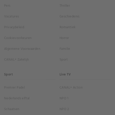
Pers
Thriller
Vacatures
Geschiedenis
Privacybeleid
Romantiek
Cookievoorkeuren
Horror
Algemene Voorwaarden
Familie
CANAL+ Zakelijk
Sport
Sport
Live TV
Premier Padel
CANAL+ Action
Nederlands elftal
NPO 1
Schaatsen
NPO 2