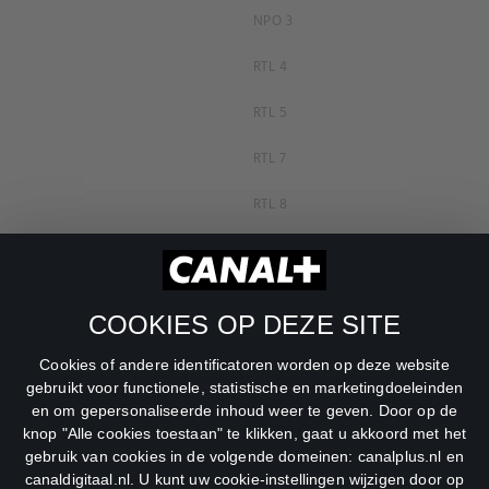
NPO 3
RTL 4
RTL 5
RTL 7
RTL 8
RTL Z
SBS6
COOKIES OP DEZE SITE
Net5
Cookies of andere identificatoren worden op deze website
Veronica
gebruikt voor functionele, statistische en marketingdoeleinden
en om gepersonaliseerde inhoud weer te geven. Door op de
DreamWorks Channel
knop "Alle cookies toestaan" te klikken, gaat u akkoord met het
gebruik van cookies in de volgende domeinen: canalplus.nl en
canaldigitaal.nl. U kunt uw cookie-instellingen wijzigen door op