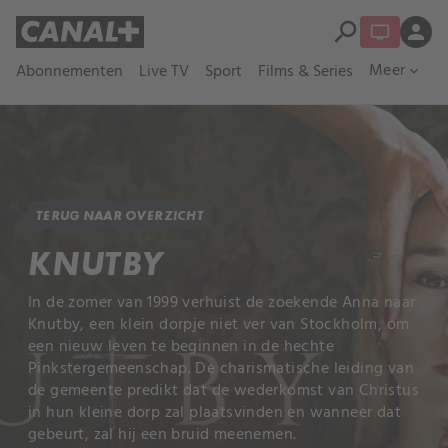
search
person
Meer
Abonnementen
Live TV
Sport
Films & Series
expand_more
TERUG NAAR OVERZICHT
KNUTBY
In de zomer van 1999 verhuist de zoekende Anna naar
Knutby, een klein dorpje niet ver van Stockholm, om
een nieuw leven te beginnen in de hechte
Pinkstergemeenschap. De charismatische leiding van
de gemeente predikt dat de wederkomst van Christus
in hun kleine dorp zal plaatsvinden en wanneer dat
gebeurt, zal hij een bruid meenemen.