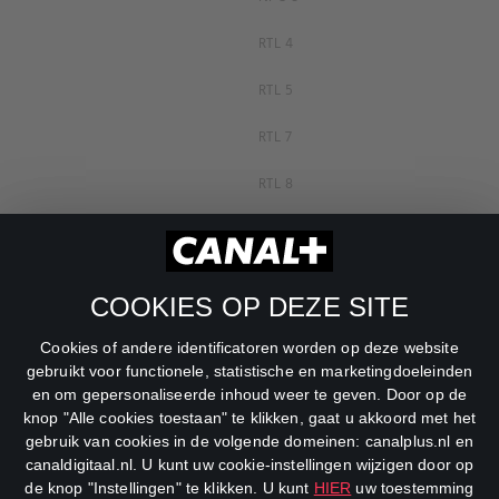
RTL 4
RTL 5
RTL 7
RTL 8
RTL Z
SBS6
COOKIES OP DEZE SITE
Net5
Cookies of andere identificatoren worden op deze website
Veronica
gebruikt voor functionele, statistische en marketingdoeleinden
en om gepersonaliseerde inhoud weer te geven. Door op de
DreamWorks Channel
knop "Alle cookies toestaan" te klikken, gaat u akkoord met het
gebruik van cookies in de volgende domeinen: canalplus.nl en
canaldigitaal.nl. U kunt uw cookie-instellingen wijzigen door op
de knop "Instellingen" te klikken. U kunt
HIER
uw toestemming