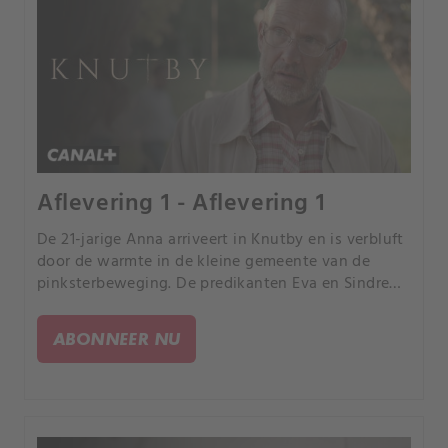
Aflevering 1 - Aflevering 1
De 21-jarige Anna arriveert in Knutby en is verbluft
door de warmte in de kleine gemeente van de
pinksterbeweging. De predikanten Eva en Sindre
vinden dat de wederopstanding van Jezus te lang
duurt en besluiten het heft zelf in handen te
ABONNEER NU
nemen.