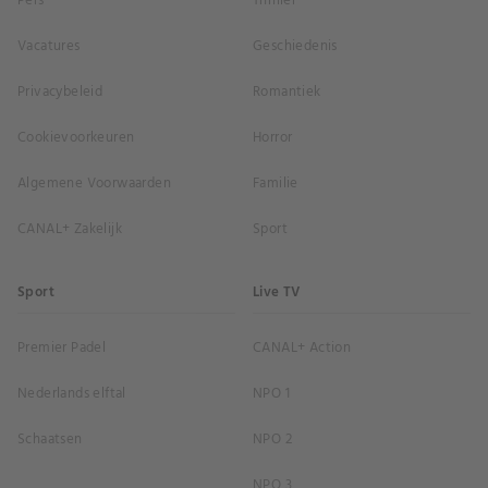
Pers
Thriller
Vacatures
Geschiedenis
Privacybeleid
Romantiek
Cookievoorkeuren
Horror
Algemene Voorwaarden
Familie
CANAL+ Zakelijk
Sport
Sport
Live TV
Premier Padel
CANAL+ Action
Nederlands elftal
NPO 1
Schaatsen
NPO 2
NPO 3