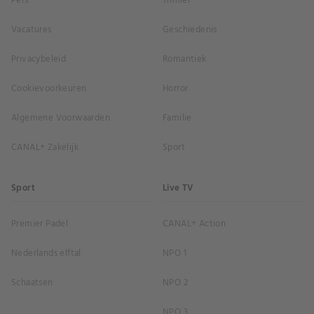
Pers
Thriller
Vacatures
Geschiedenis
Privacybeleid
Romantiek
Cookievoorkeuren
Horror
Algemene Voorwaarden
Familie
CANAL+ Zakelijk
Sport
Sport
Live TV
Premier Padel
CANAL+ Action
Nederlands elftal
NPO 1
Schaatsen
NPO 2
NPO 3