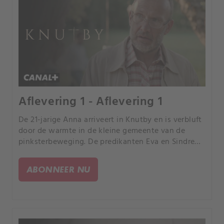
Aflevering 1 - Aflevering 1
De 21-jarige Anna arriveert in Knutby en is verbluft
door de warmte in de kleine gemeente van de
pinksterbeweging. De predikanten Eva en Sindre
vinden dat de wederopstanding van Jezus te lang
duurt en besluiten het heft zelf in handen te
ABONNEER NU
nemen.