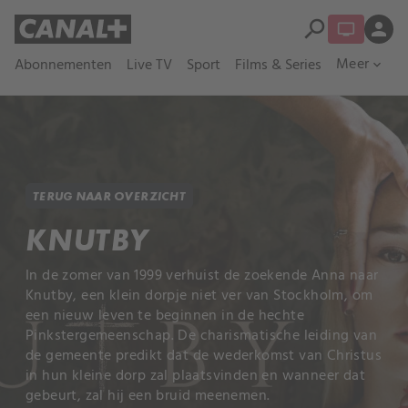
search
person
Meer
Abonnementen
Live TV
Sport
Films & Series
expand_more
TERUG NAAR OVERZICHT
KNUTBY
In de zomer van 1999 verhuist de zoekende Anna naar
Knutby, een klein dorpje niet ver van Stockholm, om
een nieuw leven te beginnen in de hechte
Pinkstergemeenschap. De charismatische leiding van
de gemeente predikt dat de wederkomst van Christus
in hun kleine dorp zal plaatsvinden en wanneer dat
gebeurt, zal hij een bruid meenemen.