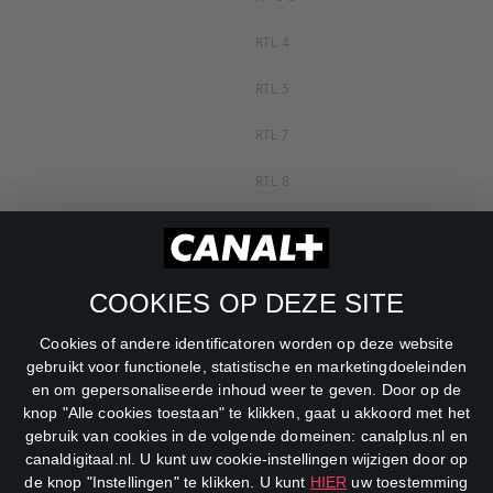
RTL 4
RTL 5
RTL 7
RTL 8
RTL Z
SBS6
COOKIES OP DEZE SITE
Net5
Cookies of andere identificatoren worden op deze website
Veronica
gebruikt voor functionele, statistische en marketingdoeleinden
en om gepersonaliseerde inhoud weer te geven. Door op de
DreamWorks Channel
knop "Alle cookies toestaan" te klikken, gaat u akkoord met het
gebruik van cookies in de volgende domeinen: canalplus.nl en
canaldigitaal.nl. U kunt uw cookie-instellingen wijzigen door op
de knop "Instellingen" te klikken. U kunt
HIER
uw toestemming