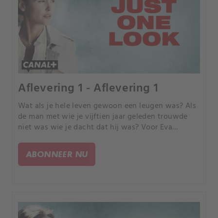
Aflevering 1 - Aflevering 1
Wat als je hele leven gewoon een leugen was? Als
de man met wie je vijftien jaar geleden trouwde
niet was wie je dacht dat hij was? Voor Eva
Beaufils was slechts één blik op een oude foto
nodig om haar hele wereld op zijn kop te zetten.
ABONNEER NU
Plots verdwijnt haar man Bastien.