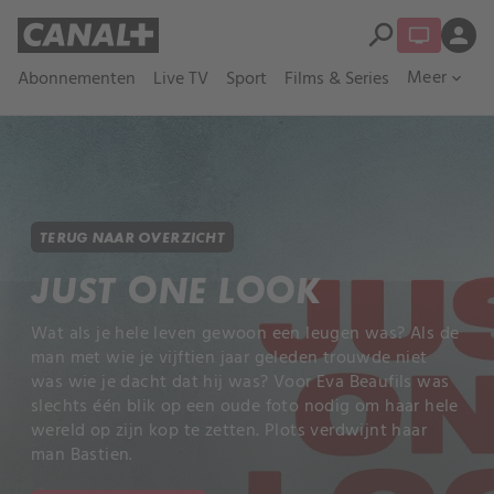
search
person
Meer
Abonnementen
Live TV
Sport
Films & Series
expand_more
TERUG NAAR OVERZICHT
JUST ONE LOOK
Wat als je hele leven gewoon een leugen was? Als de
man met wie je vijftien jaar geleden trouwde niet
was wie je dacht dat hij was? Voor Eva Beaufils was
slechts één blik op een oude foto nodig om haar hele
wereld op zijn kop te zetten. Plots verdwijnt haar
man Bastien.