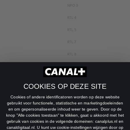
NPO 3
RTL 4
RTL 5
RTL 7
RTL 8
RTL Z
SBS6
COOKIES OP DEZE SITE
Net5
Cookies of andere identificatoren worden op deze website
Veronica
gebruikt voor functionele, statistische en marketingdoeleinden
en om gepersonaliseerde inhoud weer te geven. Door op de
DreamWorks Channel
knop "Alle cookies toestaan" te klikken, gaat u akkoord met het
gebruik van cookies in de volgende domeinen: canalplus.nl en
canaldigitaal.nl. U kunt uw cookie-instellingen wijzigen door op