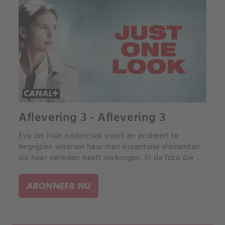
Aflevering 3 - Aflevering 3
Eva zet haar onderzoek voort en probeert te
begrijpen waarom haar man essentiële elementen
uit haar verleden heeft verborgen. In de foto die de
recente gebeurtenissen heeft veroorzaakt,
identificeert Eva een zekere Claude Caillard.
ABONNEER NU