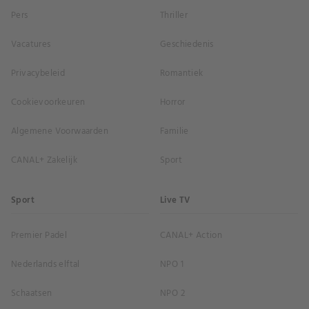
Pers
Thriller
Vacatures
Geschiedenis
Privacybeleid
Romantiek
Cookievoorkeuren
Horror
Algemene Voorwaarden
Familie
CANAL+ Zakelijk
Sport
Sport
Live TV
Premier Padel
CANAL+ Action
Nederlands elftal
NPO 1
Schaatsen
NPO 2