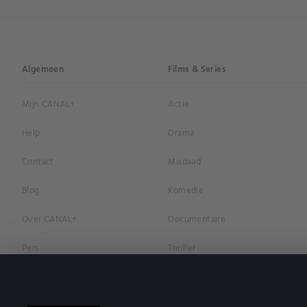
Algemeen
Films & Series
Mijn CANAL+
Actie
Help
Drama
Contact
Misdaad
Blog
Komedie
Over CANAL+
Documentaire
Pers
Thriller
Vacatures
Geschiedenis
Privacybeleid
Romantiek