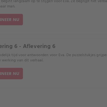
r begint langzaam op te stijgen voor Eva. Ze begrijpt het ve
haar man.
NEER NU
ering 6 - Aflevering 6
indelijk tijd voor antwoorden voor Eva. De puzzelstukjes grijp
e werking van dit verhaal.
NEER NU