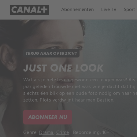
Abonnementen
Live TV
Sport
TERUG NAAR OVERZICHT
JUST ONE LOOK
Wat als je hele leven gewoon een leugen was? Als 
jaar geleden trouwde niet was wie je dacht dat hij
slechts één blik op een oude foto nodig om haar he
zetten. Plots verdwijnt haar man Bastien.
ABONNEER NU
Genre:
Drama
,
Crime
Beoordeling: 16+