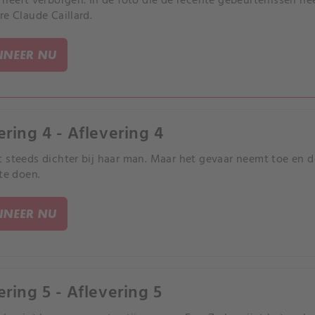
 heeft verborgen. In de foto die de recente gebeurtenissen hee
re Claude Caillard.
NEER NU
ering 4 - Aflevering 4
 steeds dichter bij haar man. Maar het gevaar neemt toe en d
 te doen.
NEER NU
ering 5 - Aflevering 5