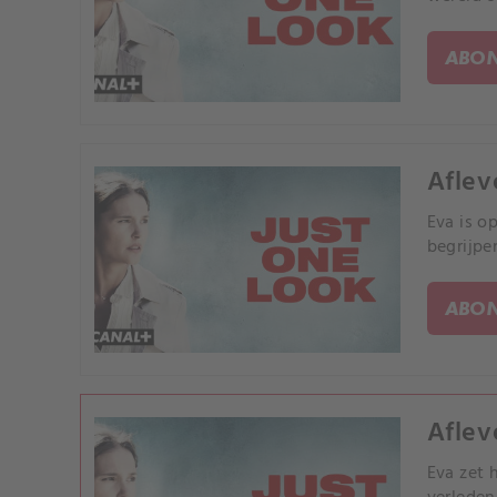
ABON
Aflev
Eva is o
begrijpe
ABON
Aflev
Eva zet 