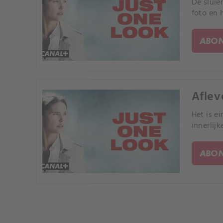
De sluie
foto en 
ABON
Aflev
Het is e
innerlijk
ABON