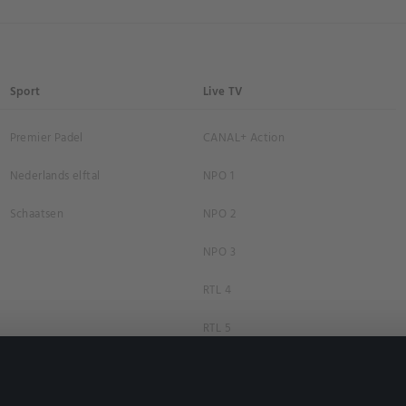
Sport
Live TV
Premier Padel
CANAL+ Action
Nederlands elftal
NPO 1
Schaatsen
NPO 2
NPO 3
RTL 4
RTL 5
RTL 7
RTL 8