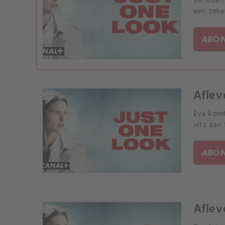
verleden
een zeke
ABON
Aflev
Eva komt
iets aan
ABON
Aflev