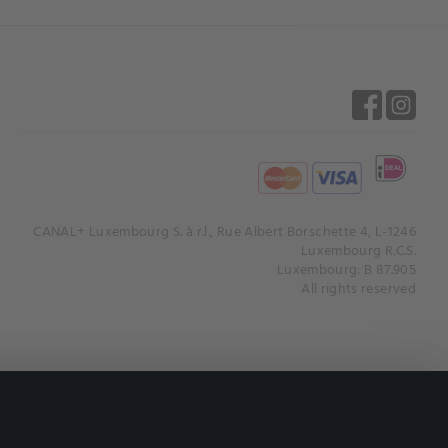
CANAL+ Luxembourg S. à r.l., Rue Albert Borschette 4, L-1246
Luxembourg R.C.S.
Luxembourg: B 87.905
All rights reserved